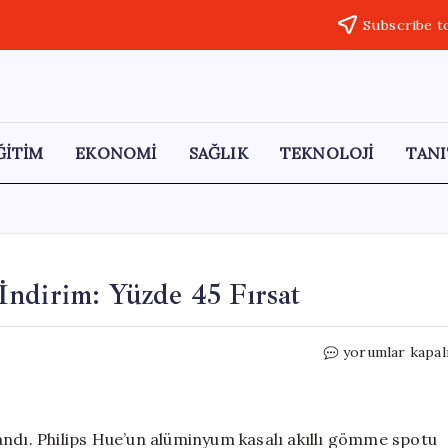
Subscribe t
ĞİTİM
EKONOMİ
SAĞLIK
TEKNOLOJİ
TANI
İndirim: Yüzde 45 Fırsat
Philips
yorumlar kapal
Hue
Centura’da
Büyük
İndirim:
andı. Philips Hue’un alüminyum kasalı akıllı gömme spotu