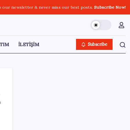
o our newsletter & never miss our best posts.
Subscribe Now!
TIM
İLETİŞİM
Subscribe
ı
SON YAZILAR
Akaryakıtta tabela bir kez daha değişti