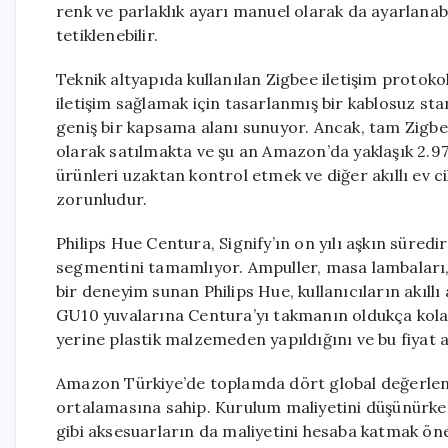
renk ve parlaklık ayarı manuel olarak da ayarlanabi
tetiklenebilir.
Teknik altyapıda kullanılan Zigbee iletişim protoko
iletişim sağlamak için tasarlanmış bir kablosuz sta
geniş bir kapsama alanı sunuyor. Ancak, tam Zigbee 
olarak satılmakta ve şu an Amazon’da yaklaşık 2.9
ürünleri uzaktan kontrol etmek ve diğer akıllı ev c
zorunludur.
Philips Hue Centura, Signify’ın on yılı aşkın süre
segmentini tamamlıyor. Ampuller, masa lambaları,
bir deneyim sunan Philips Hue, kullanıcıların akıllı
GU10 yuvalarına Centura’yı takmanın oldukça kolay 
yerine plastik malzemeden yapıldığını ve bu fiyat ar
Amazon Türkiye’de toplamda dört global değerlen
ortalamasına sahip. Kurulum maliyetini düşünürke
gibi aksesuarların da maliyetini hesaba katmak öne