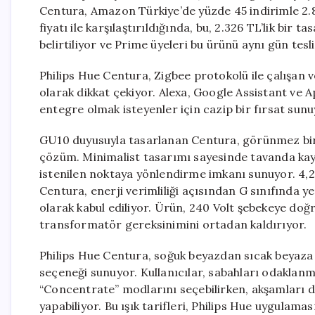
Centura, Amazon Türkiye’de yüzde 45 indirimle 2.
fiyatı ile karşılaştırıldığında, bu, 2.326 TL’lik bir 
belirtiliyor ve Prime üyeleri bu ürünü aynı gün tes
Philips Hue Centura, Zigbee protokolü ile çalışan 
olarak dikkat çekiyor. Alexa, Google Assistant ve A
entegre olmak isteyenler için cazip bir fırsat sunu
GU10 duyusuyla tasarlanan Centura, görünmez bir t
çözüm. Minimalist tasarımı sayesinde tavanda kay
istenilen noktaya yönlendirme imkanı sunuyor. 4,2 
Centura, enerji verimliliği açısından G sınıfında yer
olarak kabul ediliyor. Ürün, 240 Volt şebekeye doğ
transformatör gereksinimini ortadan kaldırıyor.
Philips Hue Centura, soğuk beyazdan sıcak beyaza 
seçeneği sunuyor. Kullanıcılar, sabahları odaklanm
“Concentrate” modlarını seçebilirken, akşamları d
yapabiliyor. Bu ışık tarifleri, Philips Hue uygulama