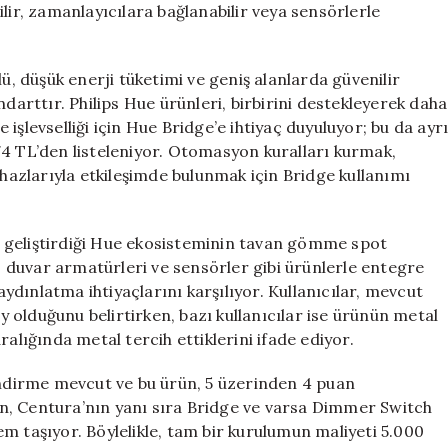
lir, zamanlayıcılara bağlanabilir veya sensörlerle
lü, düşük enerji tüketimi ve geniş alanlarda güvenilir
ndarttır. Philips Hue ürünleri, birbirini destekleyerek daha
işlevselliği için Hue Bridge’e ihtiyaç duyuluyor; bu da ayr
74 TL’den listeleniyor. Otomasyon kuralları kurmak,
ihazlarıyla etkileşimde bulunmak için Bridge kullanımı
dir geliştirdiği Hue ekosisteminin tavan gömme spot
 duvar armatürleri ve sensörler gibi ürünlerle entegre
 aydınlatma ihtiyaçlarını karşılıyor. Kullanıcılar, mevcut
olduğunu belirtirken, bazı kullanıcılar ise ürünün metal
alığında metal tercih ettiklerini ifade ediyor.
dirme mevcut ve bu ürün, 5 üzerinden 4 puan
n, Centura’nın yanı sıra Bridge ve varsa Dimmer Switch
m taşıyor. Böylelikle, tam bir kurulumun maliyeti 5.000