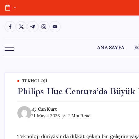
Skip
-
to
content
https://www.facebook.com/
https://twitter.com/
https://t.me/
https://www.instagram.com/
https://youtube.com/
ANA SAYFA
E
TEKNOLOJI
Philips Hue Centura’da Büyük 
By
Can Kurt
21 Mayıs 2026
2 Min Read
Teknoloji dünyasında dikkat çeken bir gelişme yaş