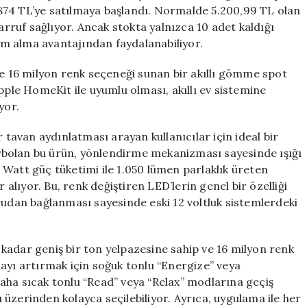
Yüzde
874 TL’ye satılmaya başlandı. Normalde 5.200,99 TL olan
45
tasarruf sağlıyor. Ancak stokta yalnızca 10 adet kaldığı
Fırsat
lim alma avantajından faydalanabiliyor.
için
ve 16 milyon renk seçeneği sunan bir akıllı gömme spot
pple HomeKit ile uyumlu olması, akıllı ev sistemine
yor.
avan aydınlatması arayan kullanıcılar için ideal bir
bolan bu ürün, yönlendirme mekanizması sayesinde ışığı
Watt güç tüketimi ile 1.050 lümen parlaklık üreten
 alıyor. Bu, renk değiştiren LED’lerin genel bir özelliği
rudan bağlanması sayesinde eski 12 voltluk sistemlerdeki
kadar geniş bir ton yelpazesine sahip ve 16 milyon renk
ayı artırmak için soğuk tonlu “Energize” veya
aha sıcak tonlu “Read” veya “Relax” modlarına geçiş
sı üzerinden kolayca seçilebiliyor. Ayrıca, uygulama ile her