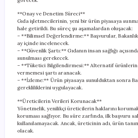
görecek.
**Onay ve Denetim Süreci**
Gıda işletmecilerinin, yeni bir ürün piyasaya sunm
hale getirildi. Bu süreç şu aşamalardan oluşacak:
– **Bilimsel Değerlendirme:** Başvurular, Bakanlı
ay içinde incelenecek.
– **Güvenlik Şartı:** Gıdanın insan sağlığı açısınd
sunulması gerekecek.
– **Tüketici Bilgilendirmesi:** Alternatif ürünleri
vermemesi şartı aranacak.
– **İzleme:** Ürün piyasaya sunulduktan sonra Bak
gerekliliklerini uygulayacak.
**Üreticilerin Verileri Korunacak**
Yönetmelik, yenilikçi üreticilerin haklarını korumak 
koruması sağlıyor. Bu süre zarfında, ilk başvuru sah
kullanılamayacak. Ancak, üreticinin adı, ürün tan
olacak.