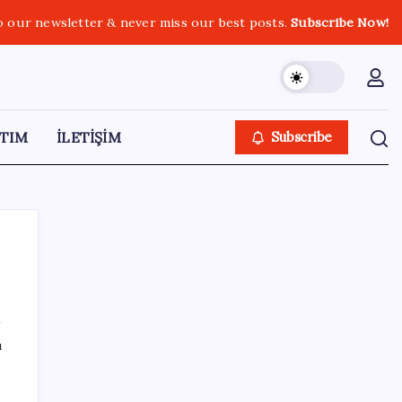
o our newsletter & never miss our best posts.
Subscribe Now!
TIM
İLETİŞİM
Subscribe
SON YAZILAR
ı
Akaryakıtta tabela bir kez daha değişti