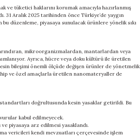
Domuz
ak ve tüketici haklarını korumak amacıyla hazırlanmış
ve
ı. 31 Aralık 2025 tarihinden önce Türkiye’de yaygın
Böcek
n bu düzenleme, piyasaya sunulacak ürünlere yönelik sıkı
Ürünlerine
Sıkı
Yasaklar
Getirildi
barındıran, mikroorganizmalardan, mantarlardan veya
için
nımlanıyor. Ayrıca, hücre veya doku kültürü ile üretilen
 besin bileşimi önemli ölçüde değişen ürünler de yönetmelik
hip ve özel amaçlarla üretilen nanomateryaller de
standartları doğrultusunda kesin yasaklar getirildi. Bu
şvurular kabul edilmeyecek.
ı ve piyasaya arz edilmesi yasaklandı.
oma vericileri kendi mevzuatları çerçevesinde işlem