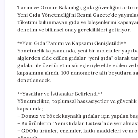
Tarım ve Orman Bakanlığı, gıda güvenliğini artırm
Yeni Gıda Yönetmeliği’ni Resmi Gazete’de yayımlad
tüketimi bulunmayan gıda ve bileşenlerini kapsaya
denetim ve bilimsel onay gereklilikleri getiriyor.
**Yeni Gıda Tanımı ve Kapsamı Genişletildi**
Yönetmelik kapsamında, yeni bir moleküler yapı 
alglerden elde edilen gıdalar “yeni gıda” olarak ta
gıdalar ile özel üretim süreçleriyle elde edilen ve
kapsamına alındı. 100 nanometre altı boyutlara sa
denetlenecek.
**Yasaklar ve İstisnalar Belirlendi**
Yönetmelikte, toplumsal hassasiyetler ve güvenlik 
kapsamda;
– Domuz ve böcek kaynaklı gıdalar için yapılan ba
– Bu ürünlerin “Yeni Gıdalar Listesi”nde yer almas
– GDO’lu ürünler, enzimler, katkı maddeleri ve ar