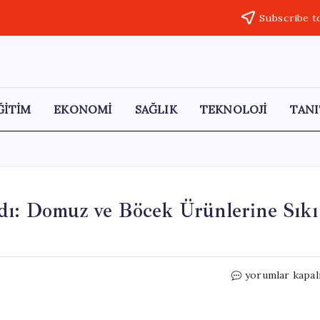
Subscribe t
ĞİTİM
EKONOMİ
SAĞLIK
TEKNOLOJİ
TANI
ndı: Domuz ve Böcek Ürünlerine Sıkı
Yeni
yorumlar kapal
Gıda
Yönetmeliği
Yayınlandı: