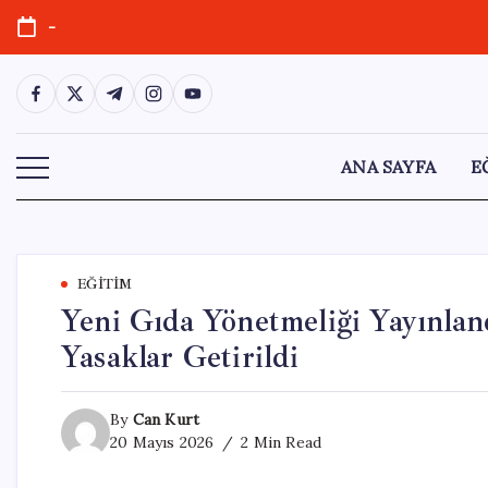
Skip
-
to
content
https://www.facebook.com/
https://twitter.com/
https://t.me/
https://www.instagram.com/
https://youtube.com/
ANA SAYFA
E
EĞITIM
Yeni Gıda Yönetmeliği Yayınla
Yasaklar Getirildi
By
Can Kurt
20 Mayıs 2026
2 Min Read