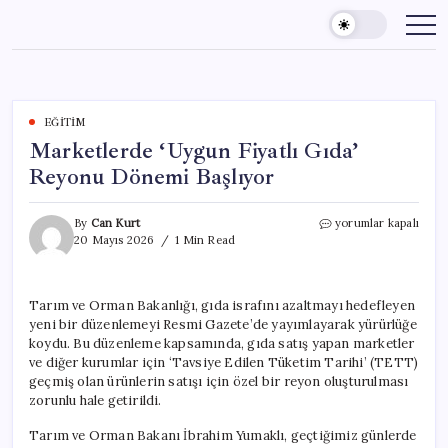
Skip
to
content
EĞITIM
Marketlerde ‘Uygun Fiyatlı Gıda’
Reyonu Dönemi Başlıyor
Marketlerde
By
Can Kurt
yorumlar kapalı
‘Uygun
20 Mayıs 2026
1 Min Read
Fiyatlı
Gıda’
Reyonu
Tarım ve Orman Bakanlığı, gıda israfını azaltmayı hedefleyen
Dönemi
yeni bir düzenlemeyi Resmi Gazete’de yayımlayarak yürürlüğe
Başlıyor
için
koydu. Bu düzenleme kapsamında, gıda satış yapan marketler
ve diğer kurumlar için ‘Tavsiye Edilen Tüketim Tarihi’ (TETT)
geçmiş olan ürünlerin satışı için özel bir reyon oluşturulması
zorunlu hale getirildi.
Tarım ve Orman Bakanı İbrahim Yumaklı, geçtiğimiz günlerde