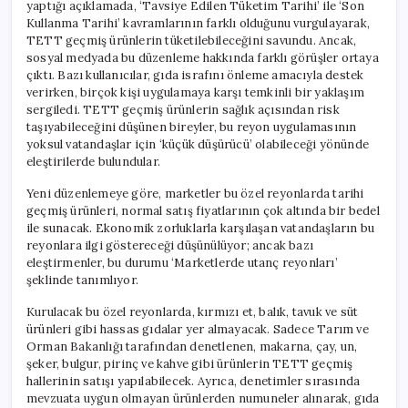
yaptığı açıklamada, ‘Tavsiye Edilen Tüketim Tarihi’ ile ‘Son
Kullanma Tarihi’ kavramlarının farklı olduğunu vurgulayarak,
TETT geçmiş ürünlerin tüketilebileceğini savundu. Ancak,
sosyal medyada bu düzenleme hakkında farklı görüşler ortaya
çıktı. Bazı kullanıcılar, gıda israfını önleme amacıyla destek
verirken, birçok kişi uygulamaya karşı temkinli bir yaklaşım
sergiledi. TETT geçmiş ürünlerin sağlık açısından risk
taşıyabileceğini düşünen bireyler, bu reyon uygulamasının
yoksul vatandaşlar için ‘küçük düşürücü’ olabileceği yönünde
eleştirilerde bulundular.
Yeni düzenlemeye göre, marketler bu özel reyonlarda tarihi
geçmiş ürünleri, normal satış fiyatlarının çok altında bir bedel
ile sunacak. Ekonomik zorluklarla karşılaşan vatandaşların bu
reyonlara ilgi göstereceği düşünülüyor; ancak bazı
eleştirmenler, bu durumu ‘Marketlerde utanç reyonları’
şeklinde tanımlıyor.
Kurulacak bu özel reyonlarda, kırmızı et, balık, tavuk ve süt
ürünleri gibi hassas gıdalar yer almayacak. Sadece Tarım ve
Orman Bakanlığı tarafından denetlenen, makarna, çay, un,
şeker, bulgur, pirinç ve kahve gibi ürünlerin TETT geçmiş
hallerinin satışı yapılabilecek. Ayrıca, denetimler sırasında
mevzuata uygun olmayan ürünlerden numuneler alınarak, gıda