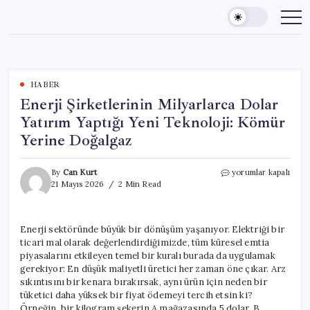
Skip
to
content
HABER
Enerji Şirketlerinin Milyarlarca Dolar
Yatırım Yaptığı Yeni Teknoloji: Kömür
Yerine Doğalgaz
Enerji
By
Can Kurt
yorumlar kapalı
Şirketlerinin
21 Mayıs 2026
2 Min Read
Milyarlarca
Dolar
Yatırım
Enerji sektöründe büyük bir dönüşüm yaşanıyor. Elektriği bir
Yaptığı
ticari mal olarak değerlendirdiğimizde, tüm küresel emtia
Yeni
Teknoloji:
piyasalarını etkileyen temel bir kuralı burada da uygulamak
Kömür
gerekiyor: En düşük maliyetli üretici her zaman öne çıkar. Arz
Yerine
sıkıntısını bir kenara bırakırsak, aynı ürün için neden bir
Doğalgaz
tüketici daha yüksek bir fiyat ödemeyi tercih etsin ki?
için
Örneğin, bir kilogram şekerin A mağazasında 5 dolar, B