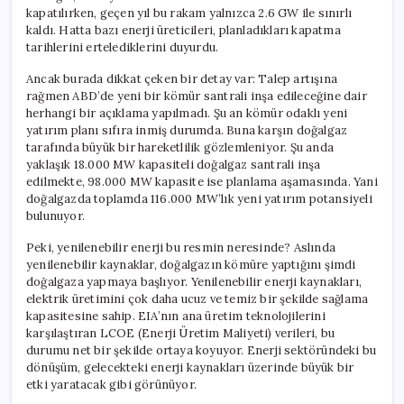
kapatılırken, geçen yıl bu rakam yalnızca 2.6 GW ile sınırlı
kaldı. Hatta bazı enerji üreticileri, planladıkları kapatma
tarihlerini ertelediklerini duyurdu.
Ancak burada dikkat çeken bir detay var: Talep artışına
rağmen ABD’de yeni bir kömür santrali inşa edileceğine dair
herhangi bir açıklama yapılmadı. Şu an kömür odaklı yeni
yatırım planı sıfıra inmiş durumda. Buna karşın doğalgaz
tarafında büyük bir hareketlilik gözlemleniyor. Şu anda
yaklaşık 18.000 MW kapasiteli doğalgaz santrali inşa
edilmekte, 98.000 MW kapasite ise planlama aşamasında. Yani
doğalgazda toplamda 116.000 MW’lık yeni yatırım potansiyeli
bulunuyor.
Peki, yenilenebilir enerji bu resmin neresinde? Aslında
yenilenebilir kaynaklar, doğalgazın kömüre yaptığını şimdi
doğalgaza yapmaya başlıyor. Yenilenebilir enerji kaynakları,
elektrik üretimini çok daha ucuz ve temiz bir şekilde sağlama
kapasitesine sahip. EIA’nın ana üretim teknolojilerini
karşılaştıran LCOE (Enerji Üretim Maliyeti) verileri, bu
durumu net bir şekilde ortaya koyuyor. Enerji sektöründeki bu
dönüşüm, gelecekteki enerji kaynakları üzerinde büyük bir
etki yaratacak gibi görünüyor.