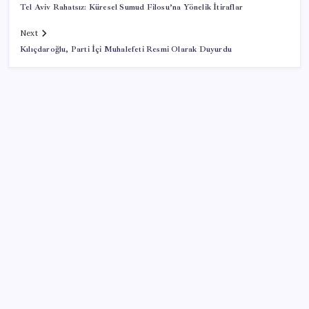
Tel Aviv Rahatsız: Küresel Sumud Filosu’na Yönelik İtiraflar
Next
Kılıçdaroğlu, Parti İçi Muhalefeti Resmi Olarak Duyurdu
SON YAZILAR
Akaryakıtta tabela bir kez daha değişti
Klasik Pokémon Oyunları PC’de Hayat Buldu
Butlan CHP’sinin İzmir İl Başkanı AKP’yi aratmadı:
‘Ayrılanlar elitler’