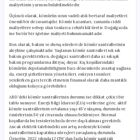
maliyetinin yarısını bulabilmektedir.
Üçüncü olarak, kömürün uzun vadeli atık bertaraf maliyetleri
önemli bir dezavantajdır. Kömür kazanları, zamanla ciddi
maliyetlere sebep olan tonlarca zehirli kül üretir. Doğalgazda
ise bu tür bir işletme maliyeti bulunmamaktadır.
Son olarak, bakım ve duruş süreleri de kömür santrallerinin
aleyhine çalışmaktadır. Yaşlanan kömür santralleri sık sık
bakım gerektirirken, doğalgaz santralleri daha az sıkışık
bakım programlarına ihtiyaç duyar. Kış koşullarındaki
kömürün depolanabilirliğinin bazı dönemlerde avantaj sağlasa
da, enerji şirketlerinin yöneticileri, eskiyen tesisleri
yenilerken gazı tercih etmenin finansal olarak daha mantıklı
olduğunu kolayca görebilirler.
ABD’deki kömür santrallerinin durumu ise dikkat çekici bir
tablo sunuyor. Enerji Bilgi İdaresi (EIA) verilerine göre, aktif
kömür santrallerinin ortalama yaşı 45’e ulaşmış durumda ve
ömürlerinin 50 yıl civarında olması bekleniyor. Normal
koşullarda bu tesislerin hızla devre dışı kalması gerekirdi.
Ancak elektrik talebindeki ani artış nedeniyle kömür
santrallerinin kapatılma süreçleri yavaşlamış durumda.
Örneğin, 2022 yılında 12 GW’dan fazla kömür santrali