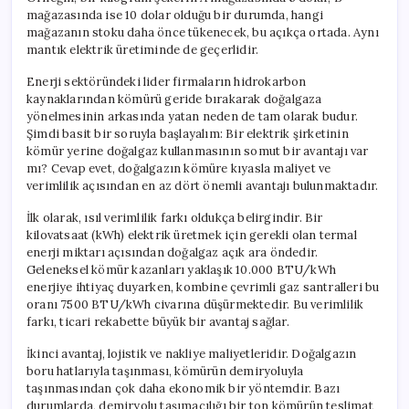
mağazasında ise 10 dolar olduğu bir durumda, hangi
mağazanın stoku daha önce tükenecek, bu açıkça ortada. Aynı
mantık elektrik üretiminde de geçerlidir.
Enerji sektöründeki lider firmaların hidrokarbon
kaynaklarından kömürü geride bırakarak doğalgaza
yönelmesinin arkasında yatan neden de tam olarak budur.
Şimdi basit bir soruyla başlayalım: Bir elektrik şirketinin
kömür yerine doğalgaz kullanmasının somut bir avantajı var
mı? Cevap evet, doğalgazın kömüre kıyasla maliyet ve
verimlilik açısından en az dört önemli avantajı bulunmaktadır.
İlk olarak, ısıl verimlilik farkı oldukça belirgindir. Bir
kilovatsaat (kWh) elektrik üretmek için gerekli olan termal
enerji miktarı açısından doğalgaz açık ara öndedir.
Geleneksel kömür kazanları yaklaşık 10.000 BTU/kWh
enerjiye ihtiyaç duyarken, kombine çevrimli gaz santralleri bu
oranı 7500 BTU/kWh civarına düşürmektedir. Bu verimlilik
farkı, ticari rekabette büyük bir avantaj sağlar.
İkinci avantaj, lojistik ve nakliye maliyetleridir. Doğalgazın
boru hatlarıyla taşınması, kömürün demiryoluyla
taşınmasından çok daha ekonomik bir yöntemdir. Bazı
durumlarda, demiryolu taşımacılığı bir ton kömürün teslimat