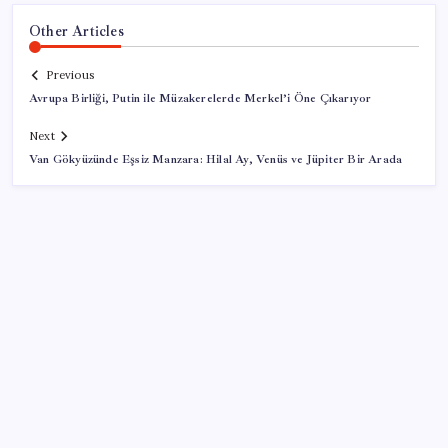
Other Articles
Previous
Avrupa Birliği, Putin ile Müzakerelerde Merkel’i Öne Çıkarıyor
Next
Van Gökyüzünde Eşsiz Manzara: Hilal Ay, Venüs ve Jüpiter Bir Arada
SON YAZILAR
ABD tarım dışı istihdam verisinde negatif sürpriz