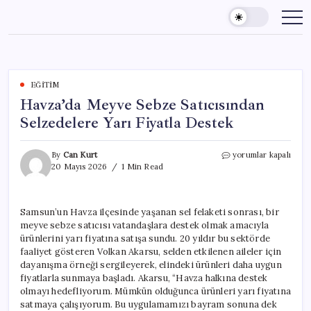
Skip
to
content
EĞITIM
Havza’da Meyve Sebze Satıcısından
Selzedelere Yarı Fiyatla Destek
Havza’da
By
Can Kurt
yorumlar kapalı
Meyve
20 Mayıs 2026
1 Min Read
Sebze
Satıcısından
Selzedelere
Samsun’un Havza ilçesinde yaşanan sel felaketi sonrası, bir
Yarı
meyve sebze satıcısı vatandaşlara destek olmak amacıyla
Fiyatla
Destek
ürünlerini yarı fiyatına satışa sundu. 20 yıldır bu sektörde
için
faaliyet gösteren Volkan Akarsu, selden etkilenen aileler için
dayanışma örneği sergileyerek, elindeki ürünleri daha uygun
fiyatlarla sunmaya başladı. Akarsu, “Havza halkına destek
olmayı hedefliyorum. Mümkün olduğunca ürünleri yarı fiyatına
satmaya çalışıyorum. Bu uygulamamızı bayram sonuna dek