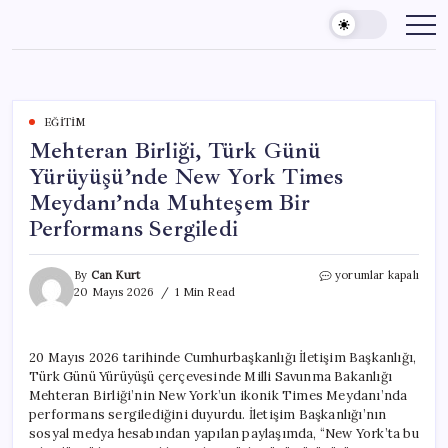
Skip
to
content
EĞITIM
Mehteran Birliği, Türk Günü
Yürüyüşü’nde New York Times
Meydanı’nda Muhteşem Bir
Performans Sergiledi
Mehteran
By
Can Kurt
yorumlar kapalı
Birliği,
20 Mayıs 2026
1 Min Read
Türk
Günü
Yürüyüşü’nde
20 Mayıs 2026 tarihinde Cumhurbaşkanlığı İletişim Başkanlığı,
New
Türk Günü Yürüyüşü çerçevesinde Milli Savunma Bakanlığı
York
Times
Mehteran Birliği’nin New York’un ikonik Times Meydanı’nda
Meydanı’nda
performans sergilediğini duyurdu. İletişim Başkanlığı’nın
Muhteşem
sosyal medya hesabından yapılan paylaşımda, “New York’ta bu
Bir