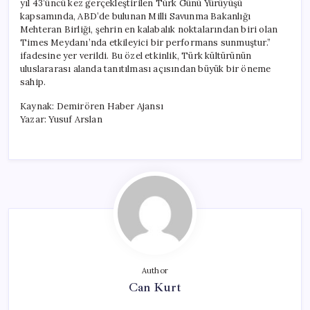
yıl 43’üncü kez gerçekleştirilen Türk Günü Yürüyüşü
Performans
kapsamında, ABD’de bulunan Milli Savunma Bakanlığı
Sergiledi
Mehteran Birliği, şehrin en kalabalık noktalarından biri olan
için
Times Meydanı’nda etkileyici bir performans sunmuştur.”
ifadesine yer verildi. Bu özel etkinlik, Türk kültürünün
uluslararası alanda tanıtılması açısından büyük bir öneme
sahip.
Kaynak: Demirören Haber Ajansı
Yazar: Yusuf Arslan
Author
Can Kurt