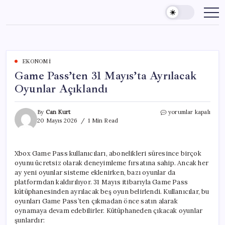
Skip
to
content
EKONOMI
Game Pass’ten 31 Mayıs’ta Ayrılacak
Oyunlar Açıklandı
Game
By
Can Kurt
yorumlar kapalı
Pass’ten
20 Mayıs 2026
1 Min Read
31
Mayıs’ta
Ayrılacak
Xbox Game Pass kullanıcıları, abonelikleri süresince birçok
Oyunlar
oyunu ücretsiz olarak deneyimleme fırsatına sahip. Ancak her
Açıklandı
için
ay yeni oyunlar sisteme eklenirken, bazı oyunlar da
platformdan kaldırılıyor. 31 Mayıs itibarıyla Game Pass
kütüphanesinden ayrılacak beş oyun belirlendi. Kullanıcılar, bu
oyunları Game Pass’ten çıkmadan önce satın alarak
oynamaya devam edebilirler. Kütüphaneden çıkacak oyunlar
şunlardır: