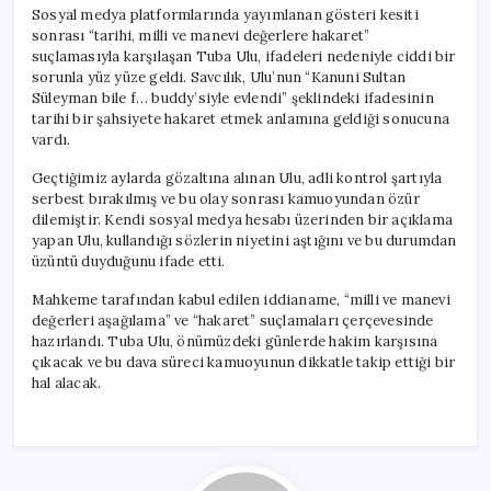
karşı
Sosyal medya platformlarında yayımlanan gösteri kesiti
karşıya!
sonrası “tarihi, milli ve manevi değerlere hakaret”
için
suçlamasıyla karşılaşan Tuba Ulu, ifadeleri nedeniyle ciddi bir
sorunla yüz yüze geldi. Savcılık, Ulu’nun “Kanuni Sultan
Süleyman bile f… buddy’siyle evlendi” şeklindeki ifadesinin
tarihi bir şahsiyete hakaret etmek anlamına geldiği sonucuna
vardı.
Geçtiğimiz aylarda gözaltına alınan Ulu, adli kontrol şartıyla
serbest bırakılmış ve bu olay sonrası kamuoyundan özür
dilemiştir. Kendi sosyal medya hesabı üzerinden bir açıklama
yapan Ulu, kullandığı sözlerin niyetini aştığını ve bu durumdan
üzüntü duyduğunu ifade etti.
Mahkeme tarafından kabul edilen iddianame, “milli ve manevi
değerleri aşağılama” ve “hakaret” suçlamaları çerçevesinde
hazırlandı. Tuba Ulu, önümüzdeki günlerde hakim karşısına
çıkacak ve bu dava süreci kamuoyunun dikkatle takip ettiği bir
hal alacak.