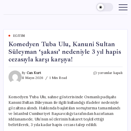
Skip
to
content
EĞITIM
Komedyen Tuba Ulu, Kanuni Sultan
Süleyman ‘şakası’ nedeniyle 3 yıl hapis
cezasıyla karşı karşıya!
Komedyen
By
Can Kurt
yorumlar kapalı
Tuba
11 Mayıs 2026
1 Min Read
Ulu,
Kanuni
Sultan
Komedyen Tuba Ulu, sahne gösterisinde Osmanlı padişahı
Süleyman
Kanuni Sultan Süleyman ile ilgili kullandığı ifadeler nedeniyle
‘şakası’
nedeniyle
gözaltına alındı. Hakkında başlatılan soruşturma tamamlandı
3
ve İstanbul Cumhuriyet Başsavcılığı tarafından hazırlanan
yıl
iddianamede, Ulu’nun sözlerinin hakaret teşkil ettiği
hapis
belirtilerek, 3 yıla kadar hapis cezası talep edildi.
cezasıyla