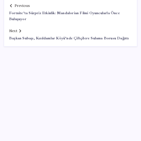
Previous
Fortnite’ta Sürpriz Etkinlik: Mandalorian Filmi Oyuncularla Önce
Buluşuyor
Next
Başkan Subaşı, Kızıldamlar Köyü’nde Çiftçilere Sulama Borusu Dağıttı
SON YAZILAR
Akaryakıtta tabela bir kez daha değişti
Klasik Pokémon Oyunları PC’de Hayat Buldu