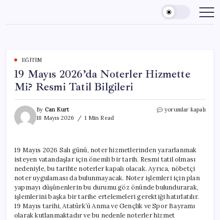
Skip
to
content
EĞITIM
19 Mayıs 2026’da Noterler Hizmette
Mi? Resmi Tatil Bilgileri
19
By
Can Kurt
yorumlar kapalı
Mayıs
18 Mayıs 2026
1 Min Read
2026’da
Noterler
Hizmette
19 Mayıs 2026 Salı günü, noter hizmetlerinden yararlanmak
Mi?
isteyen vatandaşlar için önemli bir tarih. Resmi tatil olması
Resmi
Tatil
nedeniyle, bu tarihte noterler kapalı olacak. Ayrıca, nöbetçi
Bilgileri
noter uygulaması da bulunmayacak. Noter işlemleri için plan
için
yapmayı düşünenlerin bu durumu göz önünde bulundurarak,
işlemlerini başka bir tarihe ertelemeleri gerektiği hatırlatılır.
19 Mayıs tarihi, Atatürk’ü Anma ve Gençlik ve Spor Bayramı
olarak kutlanmaktadır ve bu nedenle noterler hizmet