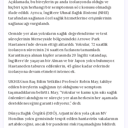
Açıklamada, bu bireylerin şu anda izolasyonda olduğu ve
hiçbiri için herhangi bir semptomun söz konusu olmadığı
ifade edildi. Ayrıca, İngiltere Ulusal Sağlık Sistemi (NHS)
tarafından sağlanan özel sağlık hizmetlerine erişimlerinin
sağlanacağı vurgulandı.
Gemide yer alan yolcuların sağlık değerlendirme ve test
süreçlerinin Merseyside bölgesindeki Arrowe Park
Hastanesi’nde devam ettiği aktarıldı. Yolcular, 72 saatlik
izolasyon sürecinin 24 saatten fazlasını tamamladı.
Karantinaya alınan kişiler arasında 20 İngiliz vatandaşı,
İngiltere’de yaşayan bir Alman ve bir Japon yolcu bulunuyor.
Hastaneden taburcu edilenlerin, 45 güne kadar evlerinde
izolasyona devam etmeleri istenecek.
UKHSA’nın Baş Bilim Yetkilisi Profesör Robin May, tahliye
edilen bireylerin sağlığının iyi olduğunu ve semptom
taşımadıklarını belirtti. May, “Yolcular ve kamu için sıkı sağlık
önlemleri alındığını ve süreçte yer alan herkesin her aşamada
destekleneceğini garanti ediyoruz,” dedi.
Dünya Sağlık Örgütü (DSÖ), Arjantin’den yola çıkan MV
Hondius yolcu gemisinde tespit edilen hantavirüs vakalarının
artabileceğini, ancak bir pandemi riski taşımadığını bildirdi.