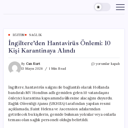
Skip
to
content
EĞITIM
SAĞLIK
İngiltere’den Hantavirüs Önlemi: 10
Kişi Karantinaya Alındı
İngiltere’den
By
Can Kurt
yorumlar kapalı
Hantavirüs
13 Mayıs 2026
1 Min Read
Önlemi:
10
Kişi
İngiltere, hantavirüs salgını ile bağlantılı olarak Hollanda
Karantinaya
bandıralı MV Hondius adlı gemiden gelen 10 vatandaşını
Alındı
için
önleyici karantina kapsamında ülkesine alacağını duyurdu.
Sağlık Güvenliği Ajansı (UKHSA) tarafından yapılan resmi
açıklamada, Saint Helena ve Ascension adalarından
getirilecek bu kişilerin, gemide bulunan yolcular veya onlarla
teması olan sağlık personeli olduğu belirtildi.