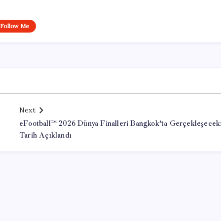
Follow Me
Next
eFootball™ 2026 Dünya Finalleri Bangkok’ta Gerçekleşecek
Tarih Açıklandı
Office Lisans Satın Al