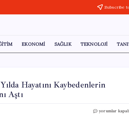
Subscribe t
ĞİTİM
EKONOMİ
SAĞLIK
TEKNOLOJİ
TANI
 Yılda Hayatını Kaybedenlerin
nı Aştı
Gazze’deki
yorumlar kapal
İnsani
Kriz:
Son