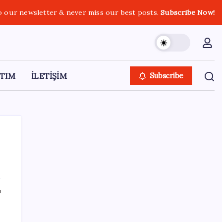
o our newsletter & never miss our best posts.
Subscribe Now!
TIM
İLETİŞİM
Subscribe
SON YAZILAR
ı
Akaryakıtta tabela bir kez daha değişti