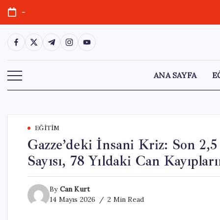
Skip
-
to
content
https://www.facebook.com/
https://twitter.com/
https://t.me/
https://www.instagram.com/
https://youtube.com/
ANA SAYFA
E
EĞITIM
Gazze’deki İnsani Kriz: Son 2,5
Sayısı, 78 Yıldaki Can Kayıpları
By
Can Kurt
14 Mayıs 2026
2 Min Read