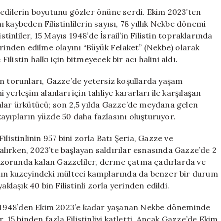
2,5
jedilerin boyutunu gözler önüne serdi. Ekim 2023’ten
Yılda
nı kaybeden Filistinlilerin sayısı, 78 yıllık Nekbe dönemi
Hayatını
stinliler, 15 Mayıs 1948’de İsrail’in Filistin topraklarında
Kaybedenlerin
erinden edilme olayını “Büyük Felaket” (Nekbe) olarak
Sayısı,
Filistin halkı için bitmeyecek bir acı halini aldı.
78
Yıldaki
ın torunları, Gazze’de yetersiz koşullarda yaşam
Can
yerleşim alanları için tahliye kararları ile karşılaşan
Kayıplarını
Aştı
mlar ürkütücü; son 2,5 yılda Gazze’de meydana gelen
için
ayıpların yüzde 50 daha fazlasını oluşturuyor.
 Filistinlinin 957 bini zorla Batı Şeria, Gazze ve
lırken, 2023’te başlayan saldırılar esnasında Gazze’de 2
ek zorunda kalan Gazzeliler, derme çatma çadırlarda ve
’nın kuzeyindeki mülteci kamplarında da benzer bir durum
klaşık 40 bin Filistinli zorla yerinden edildi.
re, 1948’den Ekim 2023’e kadar yaşanan Nekbe döneminde
, 15 binden fazla Filistinliyi katletti. Ancak Gazze’de Ekim