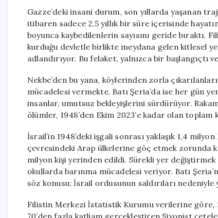
Gazze’deki insani durum, son yıllarda yaşanan tra
itibaren sadece 2,5 yıllık bir süre içerisinde hayatı
boyunca kaybedilenlerin sayısını geride bıraktı. Fili
kurduğu devletle birlikte meydana gelen kitlesel y
adlandırıyor. Bu felaket, yalnızca bir başlangıçtı ve 
Nekbe’den bu yana, köylerinden zorla çıkarılanlar
mücadelesi vermekte. Batı Şeria’da ise her gün yeni 
insanlar, umutsuz bekleyişlerini sürdürüyor. Raka
ölümler, 1948’den Ekim 2023’e kadar olan toplam k
İsrail’in 1948’deki işgali sonrası yaklaşık 1,4 milyon
çevresindeki Arap ülkelerine göç etmek zorunda ka
milyon kişi yerinden edildi. Sürekli yer değiştirm
okullarda barınma mücadelesi veriyor. Batı Şeria
söz konusu; İsrail ordusunun saldırıları nedeniyle ya
Filistin Merkezi İstatistik Kurumu verilerine gö
70’den fazla katliam gerçekleştiren Siyonist çeteler