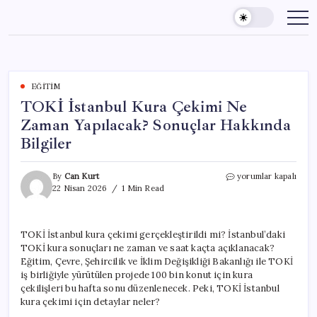
Skip
to
content
EĞITIM
TOKİ İstanbul Kura Çekimi Ne
Zaman Yapılacak? Sonuçlar Hakkında
Bilgiler
TOKİ
By
Can Kurt
yorumlar kapalı
İstanbul
22 Nisan 2026
1 Min Read
Kura
Çekimi
Ne
TOKİ İstanbul kura çekimi gerçekleştirildi mi? İstanbul’daki
Zaman
TOKİ kura sonuçları ne zaman ve saat kaçta açıklanacak?
Yapılacak?
Sonuçlar
Eğitim, Çevre, Şehircilik ve İklim Değişikliği Bakanlığı ile TOKİ
Hakkında
iş birliğiyle yürütülen projede 100 bin konut için kura
Bilgiler
çekilişleri bu hafta sonu düzenlenecek. Peki, TOKİ İstanbul
için
kura çekimi için detaylar neler?