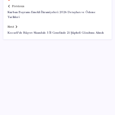
Previous
Kurban Bayramı Emekli İkramiyeleri: 2026 Detayları ve Ödeme
Tarihleri
Next
Kocaeli’de Rüşvet Skandalı: 5 İl Genelinde 21 Şüpheli Gözaltına Alındı
SON YAZILAR
Akaryakıtta tabela bir kez daha değişti
Klasik Pokémon Oyunları PC’de Hayat Buldu