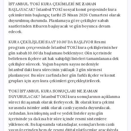
İSTANBUL TOKİ KURA ÇEKİMLERİ NE ZAMAN
BAŞLAYACAK? İstanbul TOKİ sosyal konut projesinde kura
çekimlerinin başlangıç tarihi 25 Nisan 2026 Cumartesi olarak
duyurulmuş durumda. Planlamaya göre çekilişler sabah
saatlerinden itibaren başlayacak ve gün boyunca devam
edecek.
KURA ÇEKİLİŞLERİ SAAT 10.00’DA BAŞLIYOR Resmi
program çerçevesinde İstanbul TOKİ kura çekilişlerinin her
gün sabah 10.00’da başlaması bekleniyor. Gün içerisinde
belirlenen ilçelere ait hak sahipliği listeleri tamamlanana dek
çekilişler sürecek. Yoğun başvuru sayısı nedeniyle
İstanbul’daki kura sürecinin yaklaşık 3 gün sürmesi
planlanıyor. Bu süre zarfında her gün farklı ilçeler ve konut
grupları için ayrı kura çekimleri gerçekleştirilecek.
TOKİ İSTANBUL KURA SONUÇLARI NE ZAMAN
DUYURULACAK? İstanbul TOKİ kura sonuçlarının açıklanma
süreci iki aşamalı olarak ilerleyecek. İlk olarak kura çekimi
sırasında isimler anlık olarak canlı yayında duyurulacak.
Ardından, kesinleşmiş asil ve yedek listeler aynı gün
içerisinde ya da kısa bir süre içinde resmi sistemlere
yüklenecek. Bu kapsamda vatandaşlar, sonuçları hem canlı
yayın üzerinden hem de resmi dijital platformlar aracılığıyla