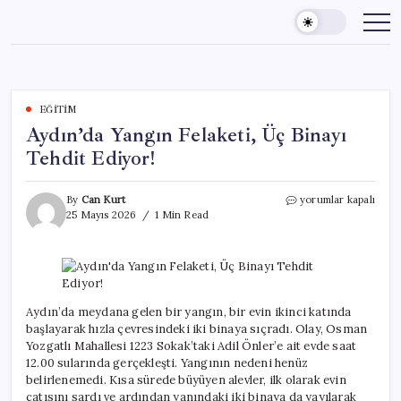
Skip
to
content
EĞITIM
Aydın’da Yangın Felaketi, Üç Binayı
Tehdit Ediyor!
Aydın’da
By
Can Kurt
yorumlar kapalı
Yangın
25 Mayıs 2026
1 Min Read
Felaketi,
Üç
Binayı
Tehdit
Ediyor!
için
Aydın’da meydana gelen bir yangın, bir evin ikinci katında
başlayarak hızla çevresindeki iki binaya sıçradı. Olay, Osman
Yozgatlı Mahallesi 1223 Sokak’taki Adil Önler’e ait evde saat
12.00 sularında gerçekleşti. Yangının nedeni henüz
belirlenemedi. Kısa sürede büyüyen alevler, ilk olarak evin
çatısını sardı ve ardından yanındaki iki binaya da yayılarak