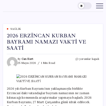
Skip
to
content
SAĞLIK
2026 ERZİNCAN KURBAN
BAYRAMI NAMAZI VAKTİ VE
SAATİ
2026
By
Can Kurt
yorumlar kapalı
ERZİNCAN
25 Mayıs 2026
1 Min Read
KURBAN
BAYRAMI
NAMAZI
VAKTİ
VE
SAATİ
2026 yılı Kurban Bayramı’nın yaklaşmasıyla birlikte
için
Erzincan’daki vatandaşlar bayram namazının ne zaman
kılınacağı konusunda araştırmalar yapmaya başladı. 2026
Kurban Bayramı, 27 Mart Çarşamba günü idrak edilecek.