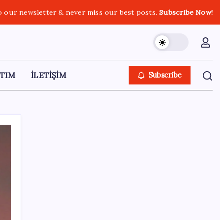
o our newsletter & never miss our best posts.
Subscribe Now!
TIM
İLETİŞİM
Subscribe
SON YAZILAR
Akaryakıtta tabela bir kez daha değişti