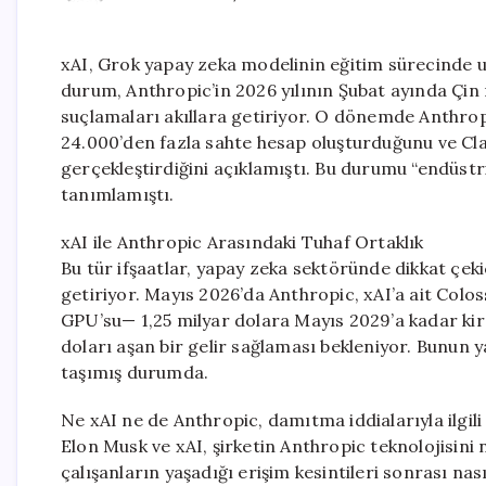
xAI, Grok yapay zeka modelinin eğitim sürecinde 
durum, Anthropic’in 2026 yılının Şubat ayında Çin 
suçlamaları akıllara getiriyor. O dönemde Anthro
24.000’den fazla sahte hesap oluşturduğunu ve Cla
gerçekleştirdiğini açıklamıştı. Bu durumu “endüstr
tanımlamıştı.
xAI ile Anthropic Arasındaki Tuhaf Ortaklık
Bu tür ifşaatlar, yapay zeka sektöründe dikkat çekic
getiriyor. Mayıs 2026’da Anthropic, xAI’a ait Col
GPU’su— 1,25 milyar dolara Mayıs 2029’a kadar kir
doları aşan bir gelir sağlaması bekleniyor. Bunun 
taşımış durumda.
Ne xAI ne de Anthropic, damıtma iddialarıyla ilgi
Elon Musk ve xAI, şirketin Anthropic teknolojisini 
çalışanların yaşadığı erişim kesintileri sonrası nas