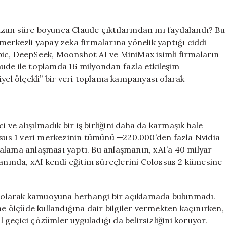
Eğitimi
İçin
Aylarca
uzun süre boyunca Claude çıktılarından mı faydalandı? Bu
Claude
merkezli yapay zeka firmalarına yönelik yaptığı ciddi
Verilerini
pic, DeepSeek, Moonshot AI ve MiniMax isimli firmaların
Mi
ude ile toplamda 16 milyondan fazla etkileşim
Kullandı?
iyel ölçekli” bir veri toplama kampanyası olarak
için
i ve alışılmadık bir iş birliğini daha da karmaşık hale
ossus 1 veri merkezinin tümünü —220.000’den fazla Nvidia
alama anlaşması yaptı. Bu anlaşmanın, xAI’a 40 milyar
yanında, xAI kendi eğitim süreçlerini Colossus 2 kümesine
li olarak kamuoyuna herhangi bir açıklamada bulunmadı.
ne ölçüde kullandığına dair bilgiler vermekten kaçınırken,
ıl geçici çözümler uyguladığı da belirsizliğini koruyor.