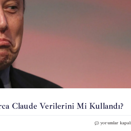
rca Claude Verilerini Mi Kullandı?
xAI,
yorumlar kapal
Grok’un