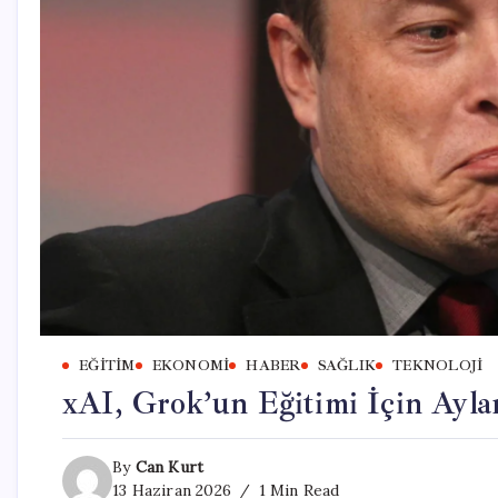
EĞITIM
EKONOMI
HABER
SAĞLIK
TEKNOLOJI
xAI, Grok’un Eğitimi İçin Ayla
By
Can Kurt
13 Haziran 2026
1 Min Read