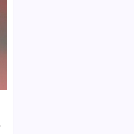
Klasik Pokémon Oyunları PC’de Hayat
Buldu
Butlan CHP’sinin İzmir İl Başkanı AKP’yi
aratmadı: ‘Ayrılanlar elitler’
Dünyanın en çok satan otomobili belli oldu
Çerçeve yasa haftaya Genel Kurul’da: Tatil
öncesi kritik mesai
Ete ve tavuğa alternatif: Kurubaklagiller!
Salatalara ekleyin, protein değerini artırın
Dünyanın en iyi üniversiteleri açıklandı… İlk
1000’de Türkiye’den 13 üniversite var
WhatsApp Android İçin Medya
Görüntüleyici Arayüzünü Yeniliyor
Anglo American’ın kârı, rekor bakır
fiyatlarıyla arttı
Galaxy S24 ve S25 kullanıcılarından ısınma
ı
ve pil şikayeti!