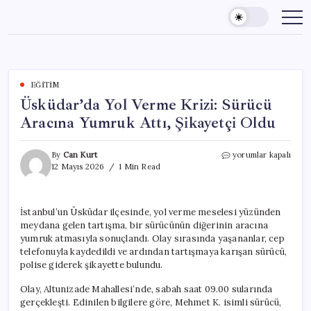
Skip
to
content
EĞITIM
Üsküdar’da Yol Verme Krizi: Sürücü
Aracına Yumruk Attı, Şikayetçi Oldu
Üsküdar’da
By
Can Kurt
yorumlar kapalı
Yol
12 Mayıs 2026
1 Min Read
Verme
Krizi:
Sürücü
İstanbul’un Üsküdar ilçesinde, yol verme meselesi yüzünden
Aracına
meydana gelen tartışma, bir sürücünün diğerinin aracına
Yumruk
Attı,
yumruk atmasıyla sonuçlandı. Olay sırasında yaşananlar, cep
Şikayetçi
telefonuyla kaydedildi ve ardından tartışmaya karışan sürücü,
Oldu
polise giderek şikayette bulundu.
için
Olay, Altunizade Mahallesi’nde, sabah saat 09.00 sularında
gerçekleşti. Edinilen bilgilere göre, Mehmet K. isimli sürücü,