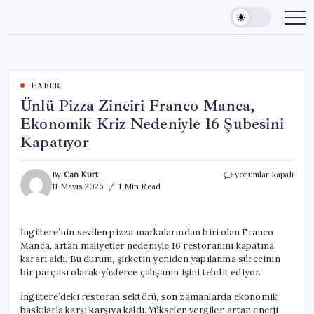
Skip
to
content
HABER
Ünlü Pizza Zinciri Franco Manca,
Ekonomik Kriz Nedeniyle 16 Şubesini
Kapatıyor
Ünlü
By
Can Kurt
yorumlar kapalı
Pizza
11 Mayıs 2026
1 Min Read
Zinciri
Franco
Manca,
İngiltere’nin sevilen pizza markalarından biri olan Franco
Ekonomik
Manca, artan maliyetler nedeniyle 16 restoranını kapatma
Kriz
Nedeniyle
kararı aldı. Bu durum, şirketin yeniden yapılanma sürecinin
16
bir parçası olarak yüzlerce çalışanın işini tehdit ediyor.
Şubesini
Kapatıyor
İngiltere’deki restoran sektörü, son zamanlarda ekonomik
için
baskılarla karşı karşıya kaldı. Yükselen vergiler, artan enerji