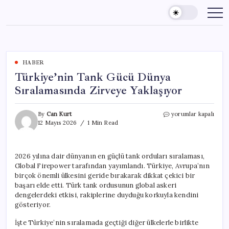
Skip
to
content
HABER
Türkiye’nin Tank Gücü Dünya
Sıralamasında Zirveye Yaklaşıyor
Türkiye’nin
By
Can Kurt
yorumlar kapalı
Tank
12 Mayıs 2026
1 Min Read
Gücü
Dünya
Sıralamasında
2026 yılına dair dünyanın en güçlü tank orduları sıralaması,
Zirveye
Global Firepower tarafından yayımlandı. Türkiye, Avrupa’nın
Yaklaşıyor
için
birçok önemli ülkesini geride bırakarak dikkat çekici bir
başarı elde etti. Türk tank ordusunun global askeri
dengelerdeki etkisi, rakiplerine duyduğu korkuyla kendini
gösteriyor.
İşte Türkiye’nin sıralamada geçtiği diğer ülkelerle birlikte