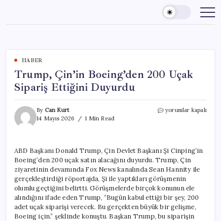
Skip
to
content
HABER
Trump, Çin’in Boeing’den 200 Uçak
Sipariş Ettiğini Duyurdu
Trump,
By
Can Kurt
yorumlar kapalı
Çin’in
14 Mayıs 2026
1 Min Read
Boeing’den
200
Uçak
ABD Başkanı Donald Trump, Çin Devlet Başkanı Şi Cinping’in
Sipariş
Boeing’den 200 uçak satın alacağını duyurdu. Trump, Çin
Ettiğini
Duyurdu
ziyaretinin devamında Fox News kanalında Sean Hannity ile
için
gerçekleştirdiği röportajda, Şi ile yaptıkları görüşmenin
olumlu geçtiğini belirtti. Görüşmelerde birçok konunun ele
alındığını ifade eden Trump, “Bugün kabul ettiği bir şey, 200
adet uçak siparişi verecek. Bu gerçekten büyük bir gelişme,
Boeing için.” şeklinde konuştu. Başkan Trump, bu siparişin