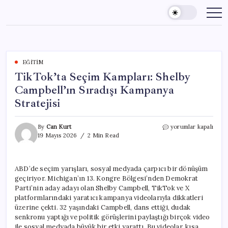
Skip
to
content
EĞITIM
TikTok’ta Seçim Kampları: Shelby
Campbell’ın Sıradışı Kampanya
Stratejisi
TikTok’ta
By
Can Kurt
yorumlar kapalı
Seçim
19 Mayıs 2026
2 Min Read
Kampları:
Shelby
Campbell’ın
ABD’de seçim yarışları, sosyal medyada çarpıcı bir dönüşüm
Sıradışı
geçiriyor. Michigan’ın 13. Kongre Bölgesi’nden Demokrat
Kampanya
Stratejisi
Parti’nin aday adayı olan Shelby Campbell, TikTok ve X
için
platformlarındaki yaratıcı kampanya videolarıyla dikkatleri
üzerine çekti. 32 yaşındaki Campbell, dans ettiği, dudak
senkronu yaptığı ve politik görüşlerini paylaştığı birçok video
ile sosyal medyada büyük bir etki yarattı. Bu videolar, kısa