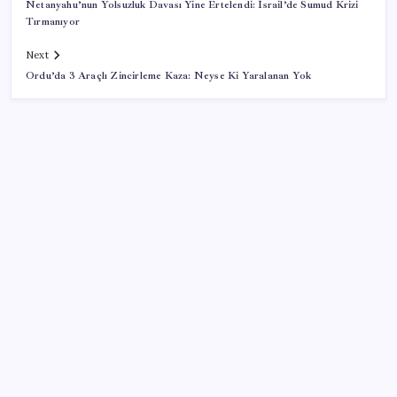
Netanyahu’nun Yolsuzluk Davası Yine Ertelendi: İsrail’de Sumud Krizi
Tırmanıyor
Next
Ordu’da 3 Araçlı Zincirleme Kaza: Neyse Ki Yaralanan Yok
SON YAZILAR
Yargıtay’dan kritik karar: SGK emekliye faiz
ödeyecek!
Tüm dünyaya ‘tatil daveti’
İş Bankası Genel Müdürü Hakan Aran görevden