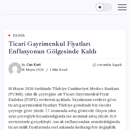
Skip
to
content
HABER
Ticari Gayrimenkul Fiyatları
Enflasyonun Gölgesinde Kaldı
Ticari
By
Can Kurt
yorumlar kapalı
Gayrimenkul
18 Mayıs 2026
1 Min Read
Fiyatları
Enflasyonun
Gölgesinde
18 Mayıs 2026 tarihinde Türkiye Cumhuriyet Merkez Bankası
Kaldı
(TCMB), yılın ilk çeyreğine ait Ticari Gayrimenkul Fiyat
için
Endeksi (TGFE) verilerini açıkladı. Yayınlanan verilere göre,
ticari gayrimenkul fiyatları Türkiye genelinde bir önceki
çeyreğe göre yüzde 7,7 oranında artış gösterdi. Geçen yılın
aynı çeyreğiyle kıyaslandığında ise nominal artış yüzde 31,0
seviyesinde gerçekleşti. Ancak enflasyondan arındırıldığında,
ticari mülk fiyatlarında reel anlamda herhangi bir değişiklik