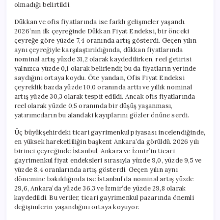
olmadığı belirtildi.
Dükkan ve ofis fiyatlarında ise farklı gelişmeler yaşandı.
2026’nın ilk çeyreğinde Dükkan Fiyat Endeksi, bir önceki
çeyreğe göre yüzde 7,4 oranında artış gösterdi. Geçen yılın
aynı çeyreğiyle karşılaştırıldığında, dükkan fiyatlarında
nominal artış yüzde 31,2 olarak kaydedilirken, reel getirisi
yalnızca yüzde 0,1 olarak belirlendi; bu da fiyatların yerinde
saydığını ortaya koydu. Öte yandan, Ofis Fiyat Endeksi
çeyreklik bazda yüzde 10,0 oranında arttı ve yıllık nominal
artış yüzde 30,3 olarak tespit edildi. Ancak ofis fiyatlarında
reel olarak yüzde 0,5 oranında bir düşüş yaşanması,
yatırımcıların bu alandaki kayıplarını gözler önüne serdi.
Üç büyükşehirdeki ticari gayrimenkul piyasası incelendiğinde,
en yüksek hareketliliğin başkent Ankara’da görüldü. 2026 yılı
birinci çeyreğinde İstanbul, Ankara ve İzmir’in ticari
gayrimenkul fiyat endeksleri sırasıyla yüzde 9,0, yüzde 9,5 ve
yüzde 8,4 oranlarında artış gösterdi. Geçen yılın aynı
dönemine bakıldığında ise İstanbul’da nominal artış yüzde
29,6, Ankara’da yüzde 36,3 ve İzmir’de yüzde 29,8 olarak
kaydedildi. Bu veriler, ticari gayrimenkul pazarında önemli
değişimlerin yaşandığını ortaya koyuyor.