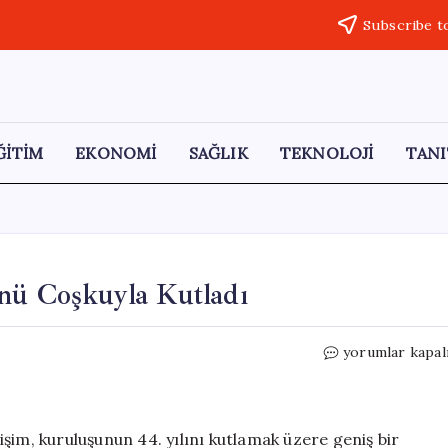
Subscribe t
ĞİTİM
EKONOMİ
SAĞLIK
TEKNOLOJİ
TANI
nü Coşkuyla Kutladı
Tesan
yorumlar kapal
İletişim,
44.
Yıl
Dönümünü
şim, kuruluşunun 44. yılını kutlamak üzere geniş bir