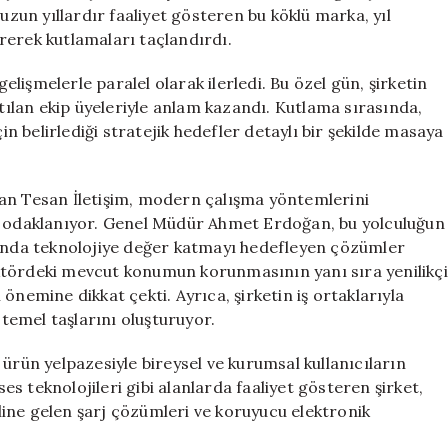
Coşkuyla
uzun yıllardır faaliyet gösteren bu köklü marka, yıl
Kutladı
rerek kutlamaları taçlandırdı.
için
gelişmelerle paralel olarak ilerledi. Bu özel gün, şirketin
lan ekip üyeleriyle anlam kazandı. Kutlama sırasında,
in belirlediği stratejik hedefler detaylı bir şekilde masaya
tan Tesan İletişim, modern çalışma yöntemlerini
odaklanıyor. Genel Müdür Ahmet Erdoğan, bu yolculuğun
manda teknolojiye değer katmayı hedefleyen çözümler
ktördeki mevcut konumun korunmasının yanı sıra yenilikçi
önemine dikkat çekti. Ayrıca, şirketin iş ortaklarıyla
 temel taşlarını oluşturuyor.
ürün yelpazesiyle bireysel ve kurumsal kullanıcıların
ses teknolojileri gibi alanlarda faaliyet gösteren şirket,
ine gelen şarj çözümleri ve koruyucu elektronik