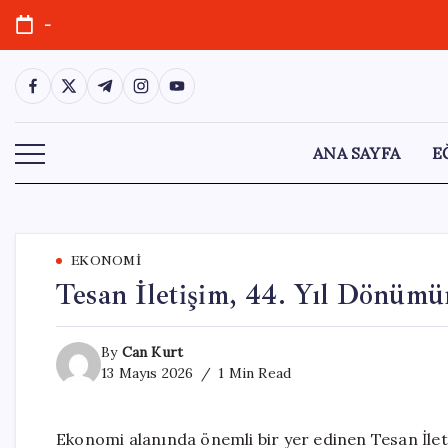
Skip
-
to
content
https://www.facebook.com/
https://twitter.com/
https://t.me/
https://www.instagram.com/
https://youtube.com/
ANA SAYFA
E
EKONOMI
Tesan İletişim, 44. Yıl Dönümü
By
Can Kurt
13 Mayıs 2026
1 Min Read
Ekonomi alanında önemli bir yer edinen Tesan İleti