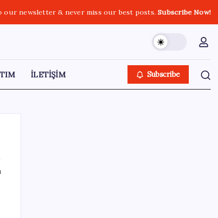
o our newsletter & never miss our best posts.
Subscribe Now!
TIM
İLETİŞİM
Subscribe
ı
SON YAZILAR
Tüm dünyaya ‘tatil daveti’