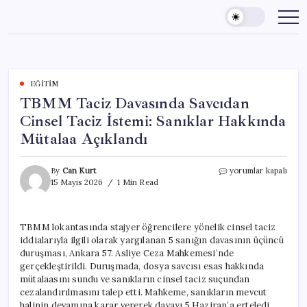
Skip
to
content
EĞITIM
TBMM Taciz Davasında Savcıdan
Cinsel Taciz İstemi: Sanıklar Hakkında
Mütalaa Açıklandı
TBMM
By
Can Kurt
yorumlar kapalı
Taciz
15 Mayıs 2026
1 Min Read
Davasında
Savcıdan
Cinsel
TBMM lokantasında stajyer öğrencilere yönelik cinsel taciz
Taciz
iddialarıyla ilgili olarak yargılanan 5 sanığın davasının üçüncü
İstemi:
Sanıklar
duruşması, Ankara 57. Asliye Ceza Mahkemesi’nde
Hakkında
gerçekleştirildi. Duruşmada, dosya savcısı esas hakkında
Mütalaa
mütalaasını sundu ve sanıkların cinsel taciz suçundan
Açıklandı
cezalandırılmasını talep etti. Mahkeme, sanıkların mevcut
için
halinin devamına karar vererek davayı 5 Haziran’a erteledi.