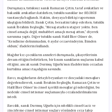
Duruşmaya, tutuksuz sanık Ramazan Çetin, taraf avukatları ve
bakanlık avukatları katılırken, tutuklu sanıklar ise SEGBİS
vasıtasıyla bağlandı. Hakim, dosyaya bilirkişi raporunun
ulaştığını bildirdi. Sanık Çetin, beraatini talep ederken, tutuklu
sanık İbrahim Beşlioğlu, “Mesaj atarken stajyer yoktu. Ben
cinsel amaçla değil, muhabbet amaçlı mesaj attım,” diyerek
savunma yaptı. Diğer tutuklu sanık Halil İlker Güner de,
“Kendisine dokunmadım, 6 aydır cezaevindeyim. İlimden
oldum,” ifadelerini kullandı.
Mağdur kız çocukların anneleri duruşmada, şikayetlerinin
devam ettiğini belirtirken, bir kısım sanıkların suçlarını kabul
ettiğini, ancak sanık Durmuş Uğurlu’nun ifadelerinin cezadan
kurtulma amacı taşıdığını savundu.
Savcı, mağdurların detaylı beyanları ve dosyadaki mesajları
değerlendirerek, sanık İbrahim Beşlioğlu, Ramazan Çetin ve
Halil İlker Güner’in cinsel içerikli mesajlar gönderdiğini, bu
nedenle cinsel istismar suçlamasıyla cezalandırılmalarını
istedi.
Savcılık, sanık Durmuş Uğurlu için nitelikli cinsel taciz ve
zincirleme cinsel istismar suçları yönünden ceza talep