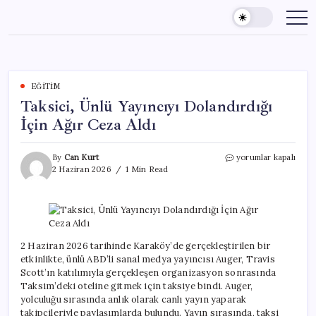
Skip
to
content
EĞITIM
Taksici, Ünlü Yayıncıyı Dolandırdığı
İçin Ağır Ceza Aldı
Taksici,
By
Can Kurt
yorumlar kapalı
Ünlü
2 Haziran 2026
1 Min Read
Yayıncıyı
Dolandırdığı
İçin
Ağır
Ceza
Aldı
2 Haziran 2026 tarihinde Karaköy’de gerçekleştirilen bir
için
etkinlikte, ünlü ABD’li sanal medya yayıncısı Auger, Travis
Scott’ın katılımıyla gerçekleşen organizasyon sonrasında
Taksim’deki oteline gitmek için taksiye bindi. Auger,
yolculuğu sırasında anlık olarak canlı yayın yaparak
takipçileriyle paylaşımlarda bulundu. Yayın sırasında, taksi