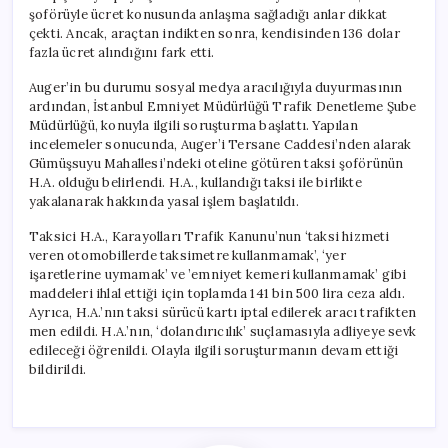
şoförüyle ücret konusunda anlaşma sağladığı anlar dikkat
çekti. Ancak, araçtan indikten sonra, kendisinden 136 dolar
fazla ücret alındığını fark etti.
Auger’in bu durumu sosyal medya aracılığıyla duyurmasının
ardından, İstanbul Emniyet Müdürlüğü Trafik Denetleme Şube
Müdürlüğü, konuyla ilgili soruşturma başlattı. Yapılan
incelemeler sonucunda, Auger’i Tersane Caddesi’nden alarak
Gümüşsuyu Mahallesi’ndeki oteline götüren taksi şoförünün
H.A. olduğu belirlendi. H.A., kullandığı taksi ile birlikte
yakalanarak hakkında yasal işlem başlatıldı.
Taksici H.A., Karayolları Trafik Kanunu’nun ‘taksi hizmeti
veren otomobillerde taksimetre kullanmamak’, ‘yer
işaretlerine uymamak’ ve ’emniyet kemeri kullanmamak’ gibi
maddeleri ihlal ettiği için toplamda 141 bin 500 lira ceza aldı.
Ayrıca, H.A.’nın taksi sürücü kartı iptal edilerek aracı trafikten
men edildi. H.A.’nın, ‘dolandırıcılık’ suçlamasıyla adliyeye sevk
edileceği öğrenildi. Olayla ilgili soruşturmanın devam ettiği
bildirildi.