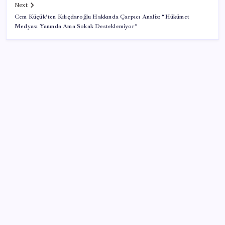
Next
Cem Küçük’ten Kılıçdaroğlu Hakkında Çarpıcı Analiz: “Hükümet
Medyası Yanında Ama Sokak Desteklemiyor”
SON YAZILAR
Yargıtay’dan kritik karar: SGK emekliye faiz
ödeyecek!
Tüm dünyaya ‘tatil daveti’
İş Bankası Genel Müdürü Hakan Aran görevden
ayrılıyor