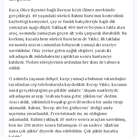
Kaza, Güce ilçesine bağlı Sarıyar köyü Güner mevkiinde
gerçekleşti. 40 yaşındaki sürücü Rahmi Kuru’nun kontrolünü
kaybettiği kamyonet, çay ve fındık bahçeleriyle kaplı dik
yamaçtan aşağı düştü. Yaklaşık 400 metre boyunca takla atan
araç, sonunda yamaçtan geçen alt yola çarparak durabildi. Bu
korkunç kazada hem sürücü Kuru hem de Yıldız, ilk taklalar
sırasında aracın camından fırlayarak yamaçtaki araziye
savruldular. Olay yerine gelen sağlık ekipleri, yaralı iki
arkadaşın ilk müdahalesini yaptıktan sonra hastaneye
kaldırdı. Tedavi süreçlerinin ardından her ikisi de taburcu
edildi.
O anlarda yaşanan dehşet, karşı yamaçta bulunan vatandaşlar
tarafından cep telefonlarıyla kaydedildi. Recep Yıldız, kazanın
nasıl gerçekleştiğini şu şekilde anlattı: “Akşam saatleriydi,
arkadaşımı arayıp ‘Arabanı bana getir, yüküm var’ dedim.
Aracı aldık, yükümüzü boşaltıp geri dönerken bir anda virajı
alamadık. Rahmi, ‘Recep abi biz gidiyoruz’ dediği anda
uçuruma yuvarlandık. Fren tutmadı mı, ne olduğunu
anlamadık. Rahmi yaklaşık 30 metre sonra araçtan savrulmuş,
ben ise 200 metre sonra fırlamışım. O an sadece ‘Allah’ım
sana çok şükür’ diyerek dua edebildim. Çok şükür hayatta
kaldık.”