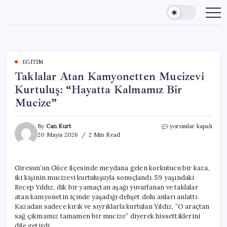
Skip
to
content
EĞITIM
Taklalar Atan Kamyonetten Mucizevi
Kurtuluş: “Hayatta Kalmamız Bir
Mucize”
Taklalar
By
Can Kurt
yorumlar kapalı
Atan
20 Mayıs 2026
2 Min Read
Kamyonetten
Mucizevi
Kurtuluş:
Giresun’un Güce ilçesinde meydana gelen korkutucu bir kaza,
“Hayatta
iki kişinin mucizevi kurtuluşuyla sonuçlandı. 59 yaşındaki
Kalmamız
Bir
Recep Yıldız, dik bir yamaçtan aşağı yuvarlanan ve taklalar
Mucize”
atan kamyonetin içinde yaşadığı dehşet dolu anları anlattı.
için
Kazadan sadece kırık ve sıyrıklarla kurtulan Yıldız, “O araçtan
sağ çıkmamız tamamen bir mucize” diyerek hissettiklerini
dile getirdi.