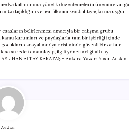
İçinde
al medya kullanımına yönelik düzenlemelerin önemine vurg
Uygulamaya
n tartışıldığını ve her ülkenin kendi ihtiyaçlarına uygun
Geirecek
için
 esasların belirlenmesi amacıyla bir çalışma grubu
i kamu kurumları ve paydaşlarla tam bir işbirliği içinde
ki çocukların sosyal medya erişiminde güvenli bir ortam
kısa sürede tamamlayıp, ilgili yönetmeliği altı ay
. / ASLIHAN ALTAY KARATAŞ – Ankara Yazar: Yusuf Arslan
Author