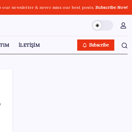
o our newsletter & never miss our best posts.
Subscribe Now!
TIM
İLETİŞİM
Subscribe
ı
SON YAZILAR
Akaryakıtta tabela bir kez daha değişti