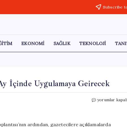
Subscribe t
ĞİTİM
EKONOMİ
SAĞLIK
TEKNOLOJİ
TANI
 Ay İçinde Uygulamaya Geirecek
Sosyal
yorumlar kapal
Medya
Yönetmeliği
Altı
Ay
oplantısı’nın ardından, gazetecilere açıklamalarda