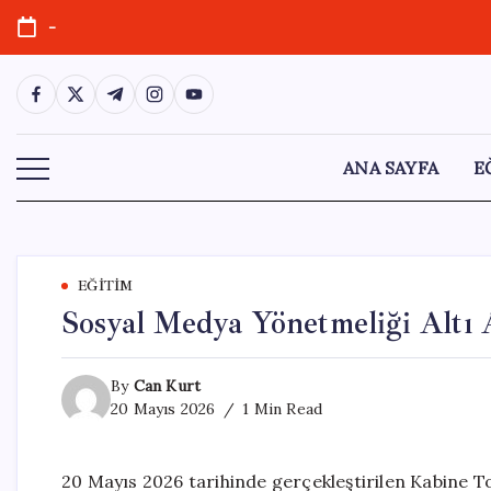
Skip
-
to
content
https://www.facebook.com/
https://twitter.com/
https://t.me/
https://www.instagram.com/
https://youtube.com/
ANA SAYFA
E
EĞITIM
Sosyal Medya Yönetmeliği Altı
By
Can Kurt
20 Mayıs 2026
1 Min Read
20 Mayıs 2026 tarihinde gerçekleştirilen Kabine T