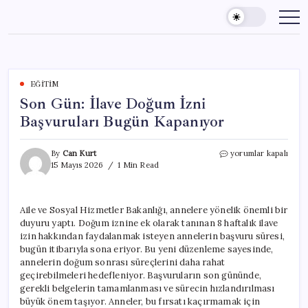
Skip
to
content
EĞITIM
Son Gün: İlave Doğum İzni
Başvuruları Bugün Kapanıyor
Son
By
Can Kurt
yorumlar kapalı
Gün:
15 Mayıs 2026
1 Min Read
İlave
Doğum
İzni
Aile ve Sosyal Hizmetler Bakanlığı, annelere yönelik önemli bir
Başvuruları
duyuru yaptı. Doğum iznine ek olarak tanınan 8 haftalık ilave
Bugün
Kapanıyor
izin hakkından faydalanmak isteyen annelerin başvuru süresi,
için
bugün itibarıyla sona eriyor. Bu yeni düzenleme sayesinde,
annelerin doğum sonrası süreçlerini daha rahat
geçirebilmeleri hedefleniyor. Başvuruların son gününde,
gerekli belgelerin tamamlanması ve sürecin hızlandırılması
büyük önem taşıyor. Anneler, bu fırsatı kaçırmamak için