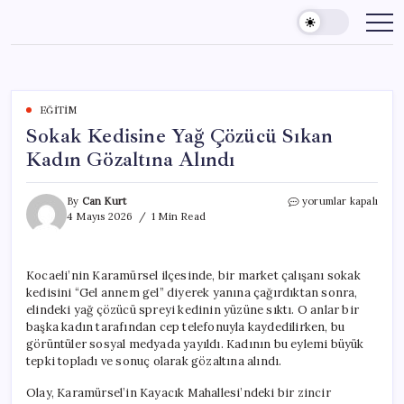
Skip
to
content
EĞITIM
Sokak Kedisine Yağ Çözücü Sıkan
Kadın Gözaltına Alındı
Sokak
By
Can Kurt
yorumlar kapalı
Kedisine
4 Mayıs 2026
1 Min Read
Yağ
Çözücü
Sıkan
Kocaeli’nin Karamürsel ilçesinde, bir market çalışanı sokak
Kadın
kedisini “Gel annem gel” diyerek yanına çağırdıktan sonra,
Gözaltına
Alındı
elindeki yağ çözücü spreyi kedinin yüzüne sıktı. O anlar bir
için
başka kadın tarafından cep telefonuyla kaydedilirken, bu
görüntüler sosyal medyada yayıldı. Kadının bu eylemi büyük
tepki topladı ve sonuç olarak gözaltına alındı.
Olay, Karamürsel’in Kayacık Mahallesi’ndeki bir zincir