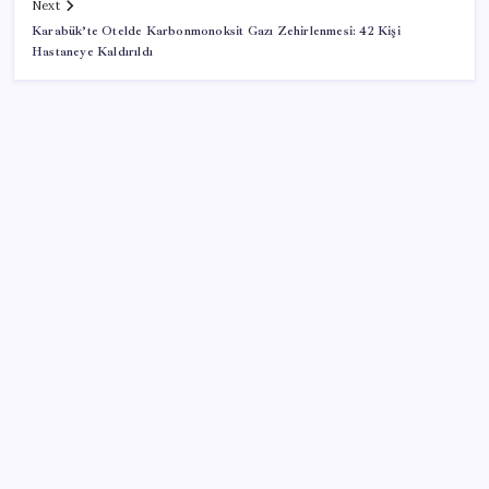
Next
Karabük’te Otelde Karbonmonoksit Gazı Zehirlenmesi: 42 Kişi
Hastaneye Kaldırıldı
SON YAZILAR
Akaryakıtta tabela bir kez daha değişti
Klasik Pokémon Oyunları PC’de Hayat Buldu
Butlan CHP’sinin İzmir İl Başkanı AKP’yi aratmadı:
‘Ayrılanlar elitler’
Dünyanın en çok satan otomobili belli oldu