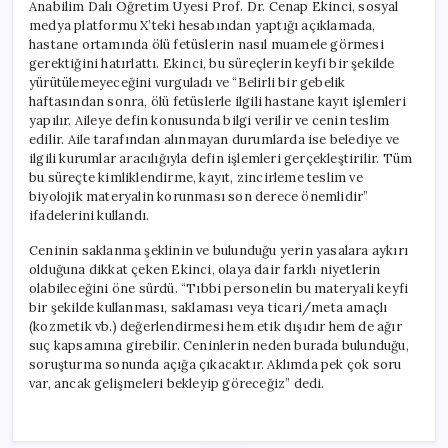
Anabilim Dalı Öğretim Üyesi Prof. Dr. Cenap Ekinci, sosyal
medya platformu X’teki hesabından yaptığı açıklamada,
hastane ortamında ölü fetüslerin nasıl muamele görmesi
gerektiğini hatırlattı. Ekinci, bu süreçlerin keyfi bir şekilde
yürütülemeyeceğini vurguladı ve “Belirli bir gebelik
haftasından sonra, ölü fetüslerle ilgili hastane kayıt işlemleri
yapılır. Aileye defin konusunda bilgi verilir ve cenin teslim
edilir. Aile tarafından alınmayan durumlarda ise belediye ve
ilgili kurumlar aracılığıyla defin işlemleri gerçekleştirilir. Tüm
bu süreçte kimliklendirme, kayıt, zincirleme teslim ve
biyolojik materyalin korunması son derece önemlidir”
ifadelerini kullandı.
Ceninin saklanma şeklinin ve bulunduğu yerin yasalara aykırı
olduğuna dikkat çeken Ekinci, olaya dair farklı niyetlerin
olabileceğini öne sürdü. “Tıbbi personelin bu materyali keyfi
bir şekilde kullanması, saklaması veya ticari/meta amaçlı
(kozmetik vb.) değerlendirmesi hem etik dışıdır hem de ağır
suç kapsamına girebilir. Ceninlerin neden burada bulunduğu,
soruşturma sonunda açığa çıkacaktır. Aklımda pek çok soru
var, ancak gelişmeleri bekleyip göreceğiz” dedi.