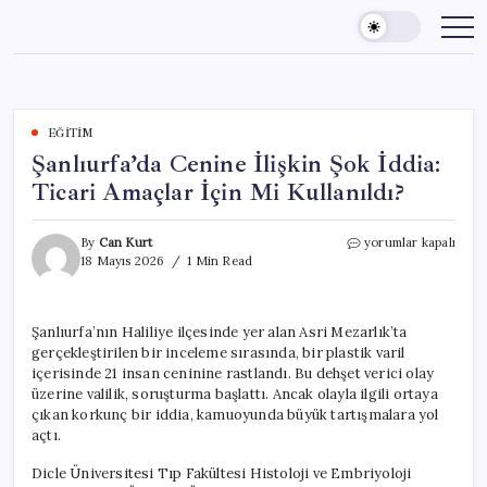
Skip
to
content
EĞITIM
Şanlıurfa’da Cenine İlişkin Şok İddia:
Ticari Amaçlar İçin Mi Kullanıldı?
Şanlıurfa’da
By
Can Kurt
yorumlar kapalı
Cenine
18 Mayıs 2026
1 Min Read
İlişkin
Şok
İddia:
Şanlıurfa’nın Haliliye ilçesinde yer alan Asri Mezarlık’ta
Ticari
gerçekleştirilen bir inceleme sırasında, bir plastik varil
Amaçlar
İçin
içerisinde 21 insan ceninine rastlandı. Bu dehşet verici olay
Mi
üzerine valilik, soruşturma başlattı. Ancak olayla ilgili ortaya
Kullanıldı?
çıkan korkunç bir iddia, kamuoyunda büyük tartışmalara yol
için
açtı.
Dicle Üniversitesi Tıp Fakültesi Histoloji ve Embriyoloji