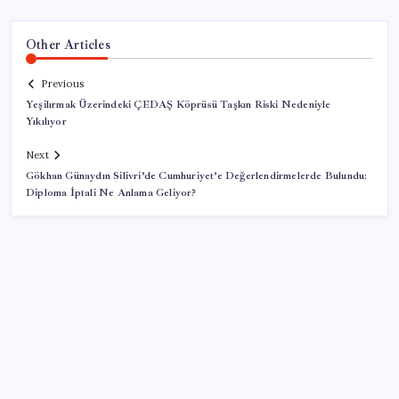
Other Articles
Previous
Yeşilırmak Üzerindeki ÇEDAŞ Köprüsü Taşkın Riski Nedeniyle
Yıkılıyor
Next
Gökhan Günaydın Silivri’de Cumhuriyet’e Değerlendirmelerde Bulundu:
Diploma İptali Ne Anlama Geliyor?
SON YAZILAR