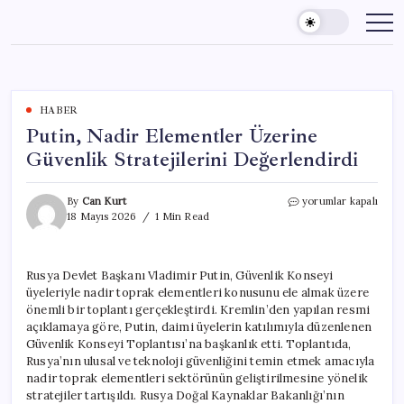
Skip
to
content
HABER
Putin, Nadir Elementler Üzerine
Güvenlik Stratejilerini Değerlendirdi
Putin,
By
Can Kurt
yorumlar kapalı
Nadir
18 Mayıs 2026
1 Min Read
Elementler
Üzerine
Güvenlik
Rusya Devlet Başkanı Vladimir Putin, Güvenlik Konseyi
Stratejilerini
üyeleriyle nadir toprak elementleri konusunu ele almak üzere
Değerlendirdi
için
önemli bir toplantı gerçekleştirdi. Kremlin’den yapılan resmi
açıklamaya göre, Putin, daimi üyelerin katılımıyla düzenlenen
Güvenlik Konseyi Toplantısı’na başkanlık etti. Toplantıda,
Rusya’nın ulusal ve teknoloji güvenliğini temin etmek amacıyla
nadir toprak elementleri sektörünün geliştirilmesine yönelik
stratejiler tartışıldı. Rusya Doğal Kaynaklar Bakanlığı’nın