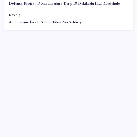
Dolunay Projesi: Dolandırıcılara Karşı 18 Dakikada Hızlı Müdahale
Next
Acil Durum: İsrail, Sumud Filosu’na Saldırıyor
SON YAZILAR
Aşılama düştü kızamık vakaları 4 katına çıktı
Kütahya’da Yerli Nohut Çeşitleri Tanıtıldı
Petrolde yön değişti: Gözler Hürmüz Boğazı’nda
Hürmüz Boğazı’nda ‘büyük tehlike’ uyarısı! Trump’ın