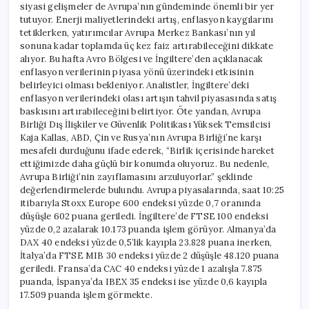
siyasi gelişmeler de Avrupa’nın gündeminde önemli bir yer
tutuyor. Enerji maliyetlerindeki artış, enflasyon kaygılarını
tetiklerken, yatırımcılar Avrupa Merkez Bankası’nın yıl
sonuna kadar toplamda üç kez faiz artırabileceğini dikkate
alıyor. Bu hafta Avro Bölgesi ve İngiltere’den açıklanacak
enflasyon verilerinin piyasa yönü üzerindeki etkisinin
belirleyici olması bekleniyor. Analistler, İngiltere’deki
enflasyon verilerindeki olası artışın tahvil piyasasında satış
baskısını artırabileceğini belirtiyor. Öte yandan, Avrupa
Birliği Dış İlişkiler ve Güvenlik Politikası Yüksek Temsilcisi
Kaja Kallas, ABD, Çin ve Rusya’nın Avrupa Birliği’ne karşı
mesafeli durduğunu ifade ederek, “Birlik içerisinde hareket
ettiğimizde daha güçlü bir konumda oluyoruz. Bu nedenle,
Avrupa Birliği’nin zayıflamasını arzuluyorlar.” şeklinde
değerlendirmelerde bulundu. Avrupa piyasalarında, saat 10:25
itibarıyla Stoxx Europe 600 endeksi yüzde 0,7 oranında
düşüşle 602 puana geriledi. İngiltere’de FTSE 100 endeksi
yüzde 0,2 azalarak 10.173 puanda işlem görüyor. Almanya’da
DAX 40 endeksi yüzde 0,5’lik kayıpla 23.828 puana inerken,
İtalya’da FTSE MIB 30 endeksi yüzde 2 düşüşle 48.120 puana
geriledi. Fransa’da CAC 40 endeksi yüzde 1 azalışla 7.875
puanda, İspanya’da IBEX 35 endeksi ise yüzde 0,6 kayıpla
17.509 puanda işlem görmekte.