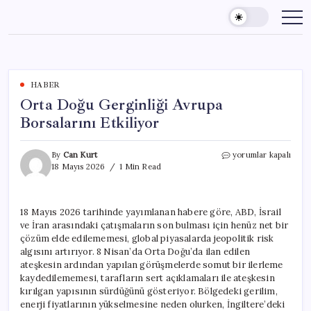
Skip
to
content
HABER
Orta Doğu Gerginliği Avrupa
Borsalarını Etkiliyor
Orta
By
Can Kurt
yorumlar kapalı
Doğu
18 Mayıs 2026
1 Min Read
Gerginliği
Avrupa
Borsalarını
18 Mayıs 2026 tarihinde yayımlanan habere göre, ABD, İsrail
Etkiliyor
ve İran arasındaki çatışmaların son bulması için henüz net bir
için
çözüm elde edilememesi, global piyasalarda jeopolitik risk
algısını artırıyor. 8 Nisan’da Orta Doğu’da ilan edilen
ateşkesin ardından yapılan görüşmelerde somut bir ilerleme
kaydedilememesi, tarafların sert açıklamaları ile ateşkesin
kırılgan yapısının sürdüğünü gösteriyor. Bölgedeki gerilim,
enerji fiyatlarının yükselmesine neden olurken, İngiltere’deki