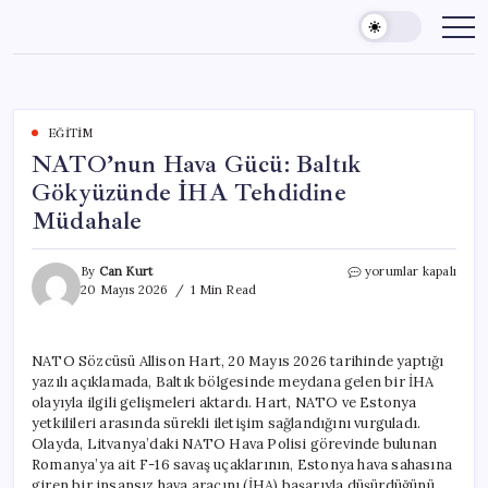
Skip
to
content
EĞITIM
NATO’nun Hava Gücü: Baltık
Gökyüzünde İHA Tehdidine
Müdahale
NATO’nun
By
Can Kurt
yorumlar kapalı
Hava
20 Mayıs 2026
1 Min Read
Gücü:
Baltık
Gökyüzünde
NATO Sözcüsü Allison Hart, 20 Mayıs 2026 tarihinde yaptığı
İHA
yazılı açıklamada, Baltık bölgesinde meydana gelen bir İHA
Tehdidine
Müdahale
olayıyla ilgili gelişmeleri aktardı. Hart, NATO ve Estonya
için
yetkilileri arasında sürekli iletişim sağlandığını vurguladı.
Olayda, Litvanya’daki NATO Hava Polisi görevinde bulunan
Romanya’ya ait F-16 savaş uçaklarının, Estonya hava sahasına
giren bir insansız hava aracını (İHA) başarıyla düşürdüğünü