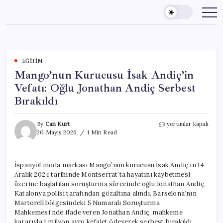
Skip
to
content
EĞITIM
Mango’nun Kurucusu İsak Andiç’in
Vefatı: Oğlu Jonathan Andiç Serbest
Bırakıldı
Mango’nun
By
Can Kurt
yorumlar kapalı
Kurucusu
20 Mayıs 2026
1 Min Read
İsak
Andiç’in
Vefatı:
İspanyol moda markası Mango’nun kurucusu İsak Andiç’in 14
Oğlu
Aralık 2024 tarihinde Montserrat’ta hayatını kaybetmesi
Jonathan
Andiç
üzerine başlatılan soruşturma sürecinde oğlu Jonathan Andiç,
Serbest
Katalonya polisi tarafından gözaltına alındı. Barselona’nın
Bırakıldı
Martorell bölgesindeki 5 Numaralı Soruşturma
için
Mahkemesi’nde ifade veren Jonathan Andiç, mahkeme
kararıyla 1 milyon avro kefalet ödeyerek serbest bırakıldı.