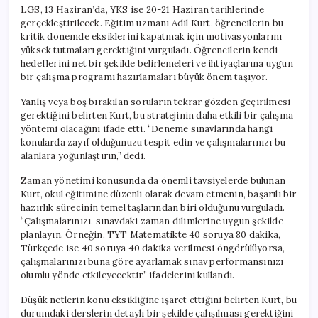
LGS, 13 Haziran’da, YKS ise 20-21 Haziran tarihlerinde
gerçekleştirilecek. Eğitim uzmanı Adil Kurt, öğrencilerin bu
kritik dönemde eksiklerini kapatmak için motivasyonlarını
yüksek tutmaları gerektiğini vurguladı. Öğrencilerin kendi
hedeflerini net bir şekilde belirlemeleri ve ihtiyaçlarına uygun
bir çalışma programı hazırlamaları büyük önem taşıyor.
Yanlış veya boş bırakılan soruların tekrar gözden geçirilmesi
gerektiğini belirten Kurt, bu stratejinin daha etkili bir çalışma
yöntemi olacağını ifade etti. “Deneme sınavlarında hangi
konularda zayıf olduğunuzu tespit edin ve çalışmalarınızı bu
alanlara yoğunlaştırın,” dedi.
Zaman yönetimi konusunda da önemli tavsiyelerde bulunan
Kurt, okul eğitimine düzenli olarak devam etmenin, başarılı bir
hazırlık sürecinin temel taşlarından biri olduğunu vurguladı.
“Çalışmalarınızı, sınavdaki zaman dilimlerine uygun şekilde
planlayın. Örneğin, TYT Matematikte 40 soruya 80 dakika,
Türkçede ise 40 soruya 40 dakika verilmesi öngörülüyorsa,
çalışmalarınızı buna göre ayarlamak sınav performansınızı
olumlu yönde etkileyecektir,” ifadelerini kullandı.
Düşük netlerin konu eksikliğine işaret ettiğini belirten Kurt, bu
durumdaki derslerin detaylı bir şekilde çalışılması gerektiğini