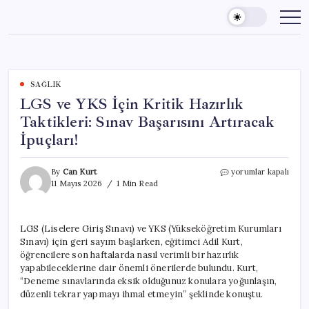
Skip
to
content
SAĞLIK
LGS ve YKS İçin Kritik Hazırlık
Taktikleri: Sınav Başarısını Artıracak
İpuçları!
LGS
By
Can Kurt
yorumlar kapalı
ve
11 Mayıs 2026
1 Min Read
YKS
İçin
Kritik
LGS (Liselere Giriş Sınavı) ve YKS (Yükseköğretim Kurumları
Hazırlık
Sınavı) için geri sayım başlarken, eğitimci Adil Kurt,
Taktikleri:
Sınav
öğrencilere son haftalarda nasıl verimli bir hazırlık
Başarısını
yapabileceklerine dair önemli önerilerde bulundu. Kurt,
Artıracak
“Deneme sınavlarında eksik olduğunuz konulara yoğunlaşın,
İpuçları!
düzenli tekrar yapmayı ihmal etmeyin” şeklinde konuştu.
için