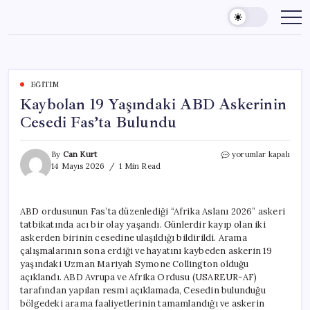
Skip
to
content
EĞITIM
Kaybolan 19 Yaşındaki ABD Askerinin
Cesedi Fas’ta Bulundu
Kaybolan
By
Can Kurt
yorumlar kapalı
19
14 Mayıs 2026
1 Min Read
Yaşındaki
ABD
Askerinin
ABD ordusunun Fas’ta düzenlediği “Afrika Aslanı 2026” askeri
Cesedi
tatbikatında acı bir olay yaşandı. Günlerdir kayıp olan iki
Fas’ta
Bulundu
askerden birinin cesedine ulaşıldığı bildirildi. Arama
için
çalışmalarının sona erdiği ve hayatını kaybeden askerin 19
yaşındaki Uzman Mariyah Symone Collington olduğu
açıklandı. ABD Avrupa ve Afrika Ordusu (USAREUR-AF)
tarafından yapılan resmi açıklamada, Cesedin bulunduğu
bölgedeki arama faaliyetlerinin tamamlandığı ve askerin