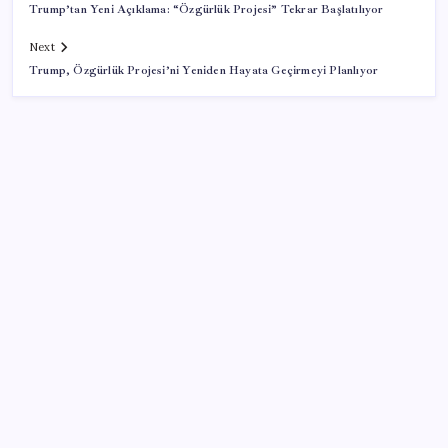
Trump’tan Yeni Açıklama: “Özgürlük Projesi” Tekrar Başlatılıyor
Next
Trump, Özgürlük Projesi’ni Yeniden Hayata Geçirmeyi Planlıyor
SON YAZILAR
İş Bankası Genel Müdürü Hakan Aran görevden
ayrılıyor
ABD tarım dışı istihdam verisinde negatif sürpriz
AB’den Ar-Ge’ye 130 milyar euroluk kaynak