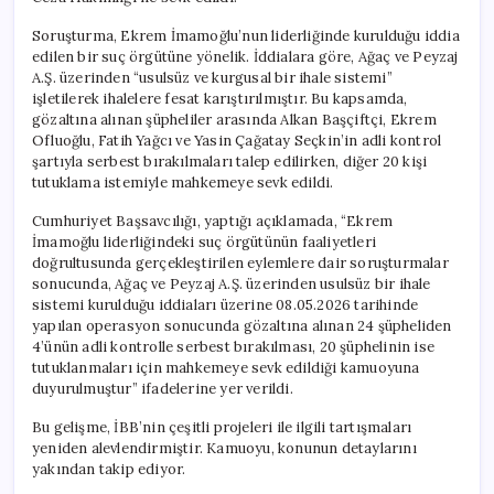
Tutuklama
Talebi
Soruşturma, Ekrem İmamoğlu’nun liderliğinde kurulduğu iddia
için
edilen bir suç örgütüne yönelik. İddialara göre, Ağaç ve Peyzaj
A.Ş. üzerinden “usulsüz ve kurgusal bir ihale sistemi”
işletilerek ihalelere fesat karıştırılmıştır. Bu kapsamda,
gözaltına alınan şüpheliler arasında Alkan Başçiftçi, Ekrem
Ofluoğlu, Fatih Yağcı ve Yasin Çağatay Seçkin’in adli kontrol
şartıyla serbest bırakılmaları talep edilirken, diğer 20 kişi
tutuklama istemiyle mahkemeye sevk edildi.
Cumhuriyet Başsavcılığı, yaptığı açıklamada, “Ekrem
İmamoğlu liderliğindeki suç örgütünün faaliyetleri
doğrultusunda gerçekleştirilen eylemlere dair soruşturmalar
sonucunda, Ağaç ve Peyzaj A.Ş. üzerinden usulsüz bir ihale
sistemi kurulduğu iddiaları üzerine 08.05.2026 tarihinde
yapılan operasyon sonucunda gözaltına alınan 24 şüpheliden
4’ünün adli kontrolle serbest bırakılması, 20 şüphelinin ise
tutuklanmaları için mahkemeye sevk edildiği kamuoyuna
duyurulmuştur” ifadelerine yer verildi.
Bu gelişme, İBB’nin çeşitli projeleri ile ilgili tartışmaları
yeniden alevlendirmiştir. Kamuoyu, konunun detaylarını
yakından takip ediyor.