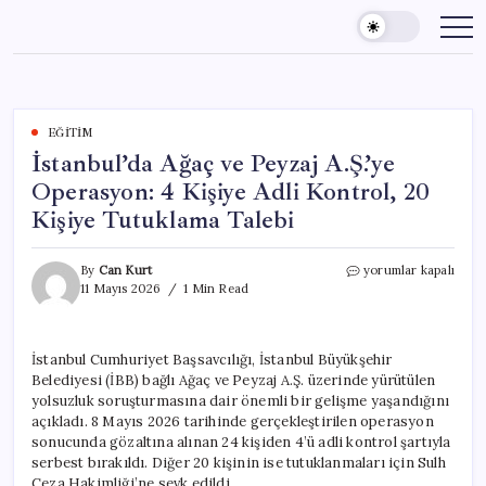
Skip
to
content
EĞITIM
İstanbul’da Ağaç ve Peyzaj A.Ş.’ye
Operasyon: 4 Kişiye Adli Kontrol, 20
Kişiye Tutuklama Talebi
İstanbul’da
By
Can Kurt
yorumlar kapalı
Ağaç
11 Mayıs 2026
1 Min Read
ve
Peyzaj
A.Ş.’ye
İstanbul Cumhuriyet Başsavcılığı, İstanbul Büyükşehir
Operasyon:
Belediyesi (İBB) bağlı Ağaç ve Peyzaj A.Ş. üzerinde yürütülen
4
Kişiye
yolsuzluk soruşturmasına dair önemli bir gelişme yaşandığını
Adli
açıkladı. 8 Mayıs 2026 tarihinde gerçekleştirilen operasyon
Kontrol,
sonucunda gözaltına alınan 24 kişiden 4’ü adli kontrol şartıyla
20
serbest bırakıldı. Diğer 20 kişinin ise tutuklanmaları için Sulh
Kişiye
Ceza Hakimliği’ne sevk edildi.