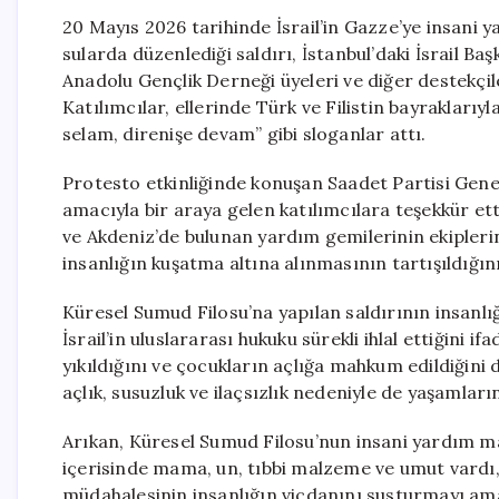
20 Mayıs 2026 tarihinde İsrail’in Gazze’ye insani 
sularda düzenlediği saldırı, İstanbul’daki İsrail B
Anadolu Gençlik Derneği üyeleri ve diğer destekçil
Katılımcılar, ellerinde Türk ve Filistin bayraklar
selam, direnişe devam” gibi sloganlar attı.
Protesto etkinliğinde konuşan Saadet Partisi Gene
amacıyla bir araya gelen katılımcılara teşekkür ett
ve Akdeniz’de bulunan yardım gemilerinin ekiplerini
insanlığın kuşatma altına alınmasının tartışıldığın
Küresel Sumud Filosu’na yapılan saldırının insanlığ
İsrail’in uluslararası hukuku sürekli ihlal ettiğini 
yıkıldığını ve çocukların açlığa mahkum edildiğini 
açlık, susuzluk ve ilaçsızlık nedeniyle de yaşamların
Arıkan, Küresel Sumud Filosu’nun insani yardım ma
içerisinde mama, un, tıbbi malzeme ve umut vardı, i
müdahalesinin insanlığın vicdanını susturmayı ama