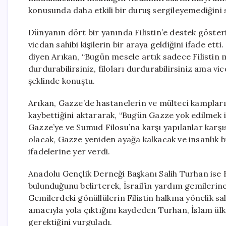
konusunda daha etkili bir duruş sergileyemediğini 
Dünyanın dört bir yanında Filistin’e destek göster
vicdan sahibi kişilerin bir araya geldiğini ifade ett
diyen Arıkan, “Bugün mesele artık sadece Filistin m
durdurabilirsiniz, filoları durdurabilirsiniz ama 
şeklinde konuştu.
Arıkan, Gazze’de hastanelerin ve mülteci kampları
kaybettiğini aktararak, “Bugün Gazze yok edilmek 
Gazze’ye ve Sumud Filosu’na karşı yapılanlar karşıs
olacak, Gazze yeniden ayağa kalkacak ve insanlık 
ifadelerine yer verdi.
Anadolu Gençlik Derneği Başkanı Salih Turhan ise 
bulunduğunu belirterek, İsrail’in yardım gemilerin
Gemilerdeki gönüllülerin Filistin halkına yönelik s
amacıyla yola çıktığını kaydeden Turhan, İslam ül
gerektiğini vurguladı.