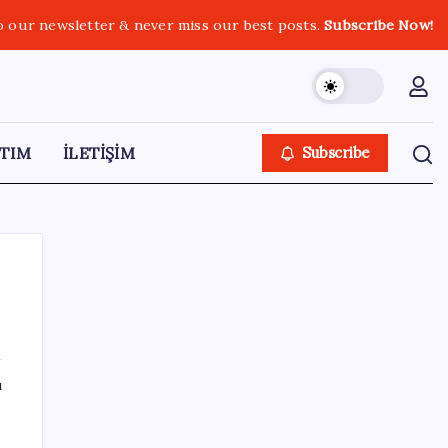
o our newsletter & never miss our best posts.
Subscribe Now!
TIM
İLETİŞİM
Subscribe
SON YAZILAR
ı
Akaryakıtta tabela bir kez daha değişti