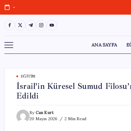
Skip
-
to
content
https://www.facebook.com/
https://twitter.com/
https://t.me/
https://www.instagram.com/
https://youtube.com/
ANA SAYFA
E
EĞITIM
İsrail’in Küresel Sumud Filosu’n
Edildi
By
Can Kurt
20 Mayıs 2026
2 Min Read