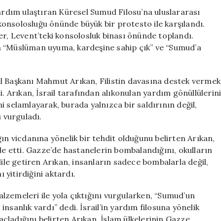
Saldırısı
yardım ulaştıran Küresel Sumud Filosu’na uluslararası
İstanbul’da
aşkonsolosluğu önünde büyük bir protesto ile karşılandı.
Protesto
er, Levent’teki konsolosluk binası önünde toplandı.
Edildi
ıyla “Müslüman uyuma, kardeşine sahip çık” ve “Sumud’a
için
l Başkanı Mahmut Arıkan, Filistin davasına destek vermek
i. Arıkan, İsrail tarafından alıkonulan yardım gönüllülerin
 selamlayarak, burada yalnızca bir saldırının değil,
ı vurguladı.
ın vicdanına yönelik bir tehdit olduğunu belirten Arıkan,
ifade etti. Gazze’de hastanelerin bombalandığını, okulların
dile getiren Arıkan, insanların sadece bombalarla değil,
ı yitirdiğini aktardı.
lzemeleri ile yola çıktığını vurgularken, “Sumud’un
nsanlık vardı” dedi. İsrail’in yardım filosuna yönelik
çladığını belirten Arıkan, İslam ülkelerinin Gazze