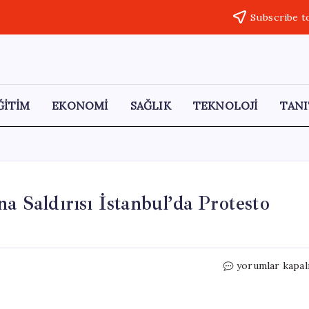
Subscribe t
ĞİTİM
EKONOMİ
SAĞLIK
TEKNOLOJİ
TANI
a Saldırısı İstanbul’da Protesto
İsrail’in
yorumlar kapal
Küresel
Sumud
Filosu’na