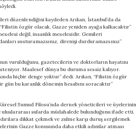
söyledi.
ileri düzenlendiğini kaydeden Arıkan, İstanbul’da da
i. “Filistin özgür olacak, Gazze yeniden ayağa kalkacaktır”
eselesi değil, insanlık meselesidir. Gemileri
vicdanları susturamazsınız, direnişi durduramazsınız”
nın vurulduğunu, gazetecilerin ve doktorların hayatını
isteniyor. Maalesef dünya bu duruma sessiz kalıyor.
ında hiçbir denge yoktur” dedi. Arıkan, “Filistin özgür
bir gün bu karanlık dönemin hesabını soracaktır”
Küresel Sumud Filosu’nda dernek yöneticileri ve üyelerini
e uluslararası sularda müdahalede bulunduğunu ifade etti.
aldırılara dikkat çekmek ve zulme karşı duruş sergilemek
kelerinin Gazze konusunda daha etkili adımlar atması