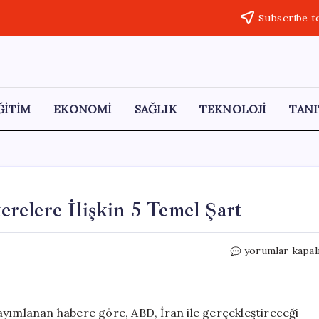
Subscribe t
ĞİTİM
EKONOMİ
SAĞLIK
TEKNOLOJİ
TANI
relere İlişkin 5 Temel Şart
İran
yorumlar kapal
ve
ABD
Arasındaki
Müzakerelere
ayımlanan habere göre, ABD, İran ile gerçekleştireceği