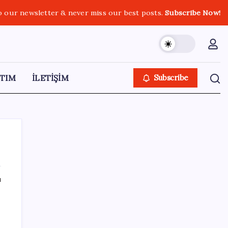
o our newsletter & never miss our best posts.
Subscribe Now!
TIM
İLETİŞİM
Subscribe
ı
SON YAZILAR
Bloomberg Businessweek Türkiye’nin 142.
sayısı çıktı