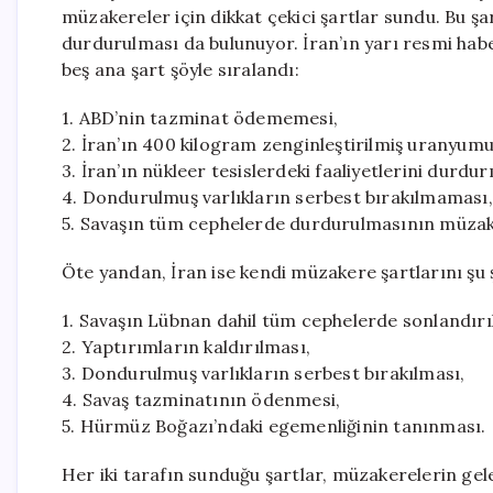
müzakereler için dikkat çekici şartlar sundu. Bu şa
durdurulması da bulunuyor. İran’ın yarı resmi habe
beş ana şart şöyle sıralandı:
1. ABD’nin tazminat ödememesi,
2. İran’ın 400 kilogram zenginleştirilmiş uranyum
3. İran’ın nükleer tesislerdeki faaliyetlerini durdurm
4. Dondurulmuş varlıkların serbest bırakılmaması,
5. Savaşın tüm cephelerde durdurulmasının müzake
Öte yandan, İran ise kendi müzakere şartlarını şu ş
1. Savaşın Lübnan dahil tüm cephelerde sonlandırı
2. Yaptırımların kaldırılması,
3. Dondurulmuş varlıkların serbest bırakılması,
4. Savaş tazminatının ödenmesi,
5. Hürmüz Boğazı’ndaki egemenliğinin tanınması.
Her iki tarafın sunduğu şartlar, müzakerelerin gel