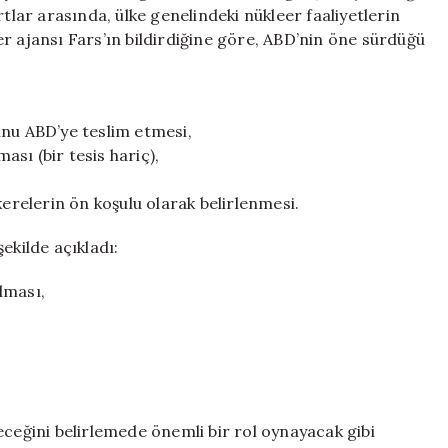
İlişkin
rtlar arasında, ülke genelindeki nükleer faaliyetlerin
5
r ajansı Fars’ın bildirdiğine göre, ABD’nin öne sürdüğü
Temel
Şart
için
unu ABD’ye teslim etmesi,
ası (bir tesis hariç),
relerin ön koşulu olarak belirlenmesi.
ekilde açıkladı:
lması,
eceğini belirlemede önemli bir rol oynayacak gibi