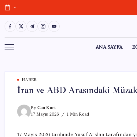
Skip
-
to
content
https://www.facebook.com/
https://twitter.com/
https://t.me/
https://www.instagram.com/
https://youtube.com/
ANA SAYFA
E
HABER
İran ve ABD Arasındaki Müzake
By
Can Kurt
17 Mayıs 2026
1 Min Read
17 Mayıs 2026 tarihinde Yusuf Arslan tarafından y