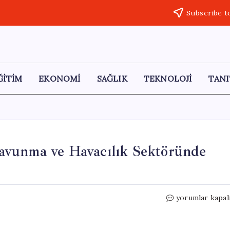
Subscribe t
ĞİTİM
EKONOMİ
SAĞLIK
TEKNOLOJİ
TANI
avunma ve Havacılık Sektöründe
Haluk
yorumlar kapal
Görgün:
Nisan
Ayında