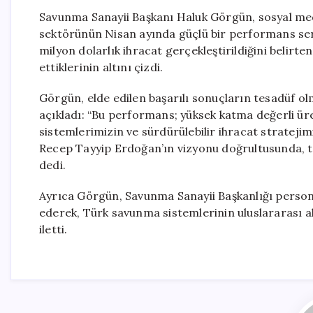
Savunma Sanayii Başkanı Haluk Görgün, sosyal med
sektörünün Nisan ayında güçlü bir performans serg
milyon dolarlık ihracat gerçekleştirildiğini belir
ettiklerinin altını çizdi.
Görgün, elde edilen başarılı sonuçların tesadüf ol
açıkladı: “Bu performans; yüksek katma değerli üre
sistemlerimizin ve sürdürülebilir ihracat stratej
Recep Tayyip Erdoğan’ın vizyonu doğrultusunda, te
dedi.
Ayrıca Görgün, Savunma Sanayii Başkanlığı persone
ederek, Türk savunma sistemlerinin uluslararası al
iletti.