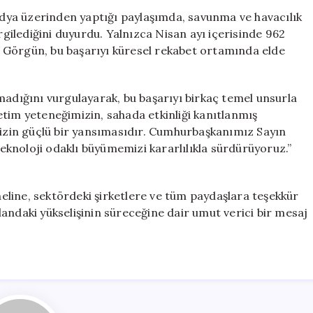
Savunma
ya üzerinden yaptığı paylaşımda, savunma ve havacılık
ve
ilediğini duyurdu. Yalnızca Nisan ayı içerisinde 962
Havacılık
ten Görgün, bu başarıyı küresel rekabet ortamında elde
Sektöründe
Rekor
İhracat
madığını vurgulayarak, bu başarıyı birkaç temel unsurla
için
tim yeteneğimizin, sahada etkinliği kanıtlanmış
imizin güçlü bir yansımasıdır. Cumhurbaşkanımız Sayın
knoloji odaklı büyümemizi kararlılıkla sürdürüyoruz.”
line, sektördeki şirketlere ve tüm paydaşlara teşekkür
andaki yükselişinin süreceğine dair umut verici bir mesaj