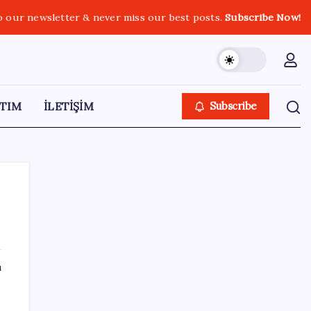
o our newsletter & never miss our best posts.
Subscribe Now!
TIM
İLETİŞİM
Subscribe
SON YAZILAR
ı
Tüm dünyaya ‘tatil daveti’