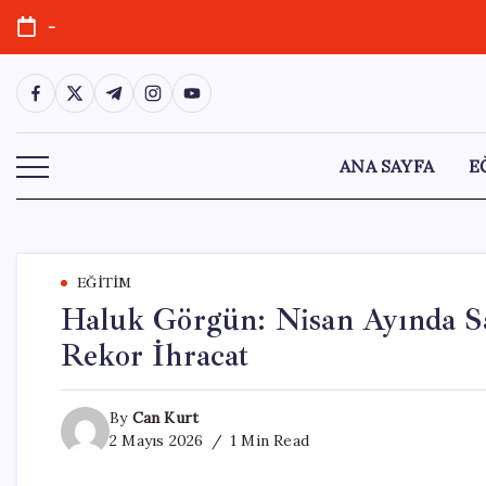
Skip
-
to
content
https://www.facebook.com/
https://twitter.com/
https://t.me/
https://www.instagram.com/
https://youtube.com/
ANA SAYFA
E
EĞITIM
Haluk Görgün: Nisan Ayında S
Rekor İhracat
By
Can Kurt
2 Mayıs 2026
1 Min Read