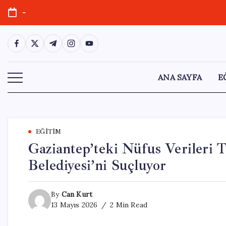
Skip
-
to
content
https://www.facebook.com/
https://twitter.com/
https://t.me/
https://www.instagram.com/
https://youtube.com/
ANA SAYFA
E
EĞITIM
Gaziantep’teki Nüfus Verileri 
Belediyesi’ni Suçluyor
By
Can Kurt
13 Mayıs 2026
2 Min Read