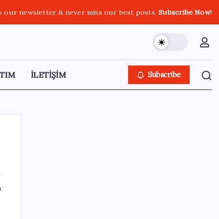
o our newsletter & never miss our best posts.
Subscribe Now!
TIM
İLETİŞİM
Subscribe
SON YAZILAR
ı
Akaryakıtta tabela bir kez daha değişti