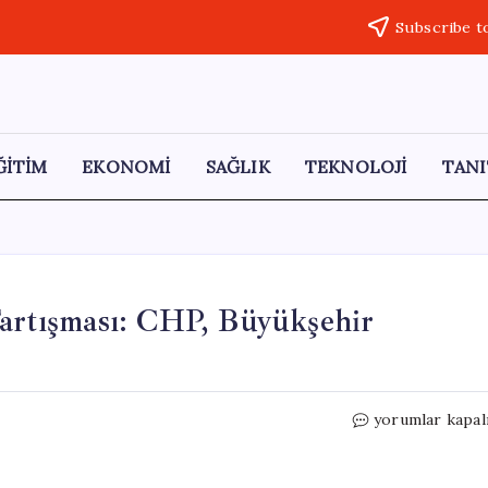
Subscribe t
ĞİTİM
EKONOMİ
SAĞLIK
TEKNOLOJİ
TANI
Tartışması: CHP, Büyükşehir
Gaziantep’teki
yorumlar kapal
Nüfus
Verileri
Tartışması: