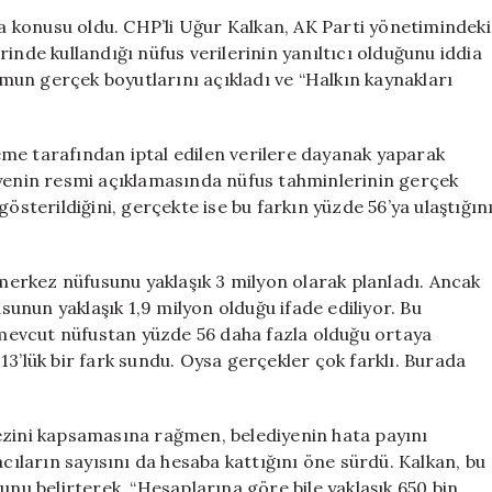
CHP,
şma konusu oldu. CHP’li Uğur Kalkan, AK Parti yönetimindeki
Büyükşehir
inde kullandığı nüfus verilerinin yanıltıcı olduğunu iddia
Belediyesi’ni
un gerçek boyutlarını açıkladı ve “Halkın kaynakları
Suçluyor
için
me tarafından iptal edilen verilere dayanak yaparak
iyenin resmi açıklamasında nüfus tahminlerinin gerçek
österildiğini, gerçekte ise bu farkın yüzde 56’ya ulaştığın
 merkez nüfusunu yaklaşık 3 milyon olarak planladı. Ancak
nun yaklaşık 1,9 milyon olduğu ifade ediliyor. Bu
mevcut nüfustan yüzde 56 daha fazla olduğu ortaya
13’lük bir fark sundu. Oysa gerçekler çok farklı. Burada
ezini kapsamasına rağmen, belediyenin hata payını
acıların sayısını da hesaba kattığını öne sürdü. Kalkan, bu
unu belirterek, “Hesaplarına göre bile yaklaşık 650 bin