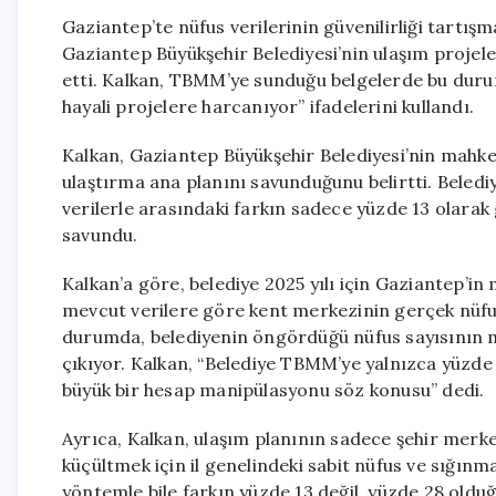
Gaziantep’te nüfus verilerinin güvenilirliği tartı
Gaziantep Büyükşehir Belediyesi’nin ulaşım projeler
etti. Kalkan, TBMM’ye sunduğu belgelerde bu durum
hayali projelere harcanıyor” ifadelerini kullandı.
Kalkan, Gaziantep Büyükşehir Belediyesi’nin mahke
ulaştırma ana planını savunduğunu belirtti. Beled
verilerle arasındaki farkın sadece yüzde 13 olarak g
savundu.
Kalkan’a göre, belediye 2025 yılı için Gaziantep’in
mevcut verilere göre kent merkezinin gerçek nüfusu
durumda, belediyenin öngördüğü nüfus sayısının 
çıkıyor. Kalkan, “Belediye TBMM’ye yalnızca yüzde 
büyük bir hesap manipülasyonu söz konusu” dedi.
Ayrıca, Kalkan, ulaşım planının sadece şehir merk
küçültmek için il genelindeki sabit nüfus ve sığınm
yöntemle bile farkın yüzde 13 değil, yüzde 28 olduğ