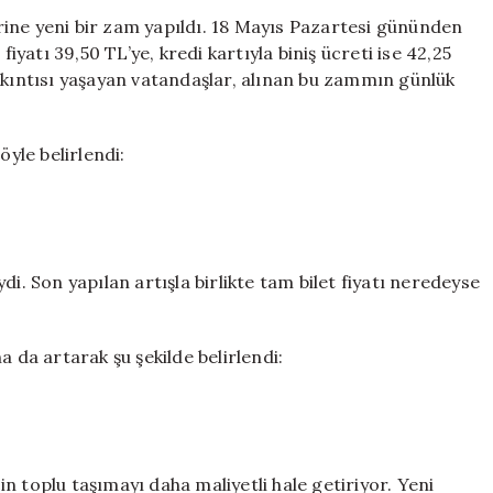
Şok
ine yeni bir zam yapıldı. 18 Mayıs Pazartesi gününden
Zam!
fiyatı 39,50 TL’ye, kredi kartıyla biniş ücreti ise 42,25
Vatandaşlar
ıkıntısı yaşayan vatandaşlar, alınan bu zammın günlük
Zor
Durumda
için
öyle belirlendi:
i. Son yapılan artışla birlikte tam bilet fiyatı neredeyse
a da artarak şu şekilde belirlendi:
n toplu taşımayı daha maliyetli hale getiriyor. Yeni