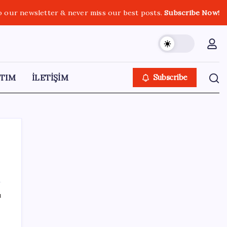
o our newsletter & never miss our best posts.
Subscribe Now!
TIM
İLETİŞİM
Subscribe
SON YAZILAR
ı
Akaryakıtta tabela bir kez daha değişti