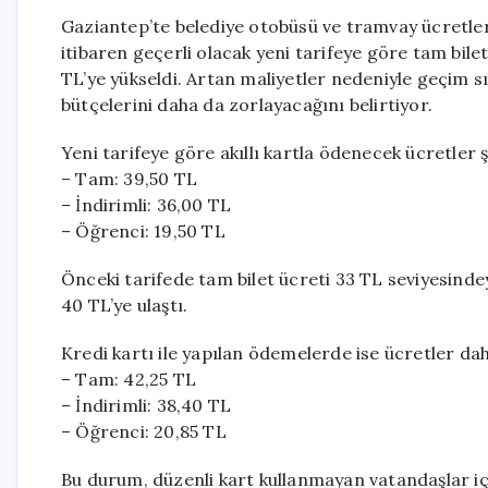
Gaziantep’te belediye otobüsü ve tramvay ücretler
itibaren geçerli olacak yeni tarifeye göre tam bilet 
TL’ye yükseldi. Artan maliyetler nedeniyle geçim s
bütçelerini daha da zorlayacağını belirtiyor.
Yeni tarifeye göre akıllı kartla ödenecek ücretler ş
– Tam: 39,50 TL
– İndirimli: 36,00 TL
– Öğrenci: 19,50 TL
Önceki tarifede tam bilet ücreti 33 TL seviyesindeyd
40 TL’ye ulaştı.
Kredi kartı ile yapılan ödemelerde ise ücretler dah
– Tam: 42,25 TL
– İndirimli: 38,40 TL
– Öğrenci: 20,85 TL
Bu durum, düzenli kart kullanmayan vatandaşlar içi