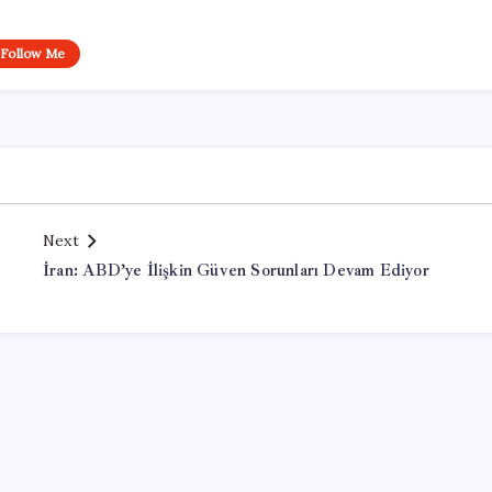
Follow Me
Next
İran: ABD’ye İlişkin Güven Sorunları Devam Ediyor
Office Lisans Satın Al