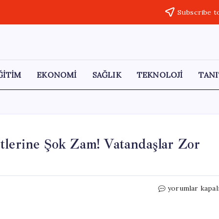
Subscribe t
ĞİTİM
EKONOMİ
SAĞLIK
TEKNOLOJİ
TANI
tlerine Şok Zam! Vatandaşlar Zor
Gaziantep’te
yorumlar kapal
Toplu
Taşıma
Ücretlerine