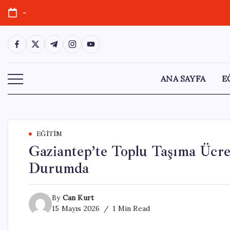
Skip
-
to
content
https://www.facebook.com/
https://twitter.com/
https://t.me/
https://www.instagram.com/
https://youtube.com/
ANA SAYFA
E
EĞITIM
Gaziantep’te Toplu Taşıma Ücre
Durumda
By
Can Kurt
15 Mayıs 2026
1 Min Read