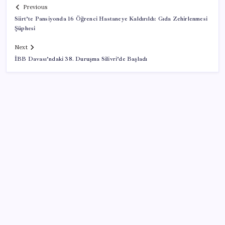
Previous
Siirt’te Pansiyonda 16 Öğrenci Hastaneye Kaldırıldı: Gıda Zehirlenmesi
Şüphesi
Next
İBB Davası’ndaki 38. Duruşma Silivri’de Başladı
SON YAZILAR
Akaryakıtta tabela bir kez daha değişti
Klasik Pokémon Oyunları PC’de Hayat Buldu
Butlan CHP’sinin İzmir İl Başkanı AKP’yi aratmadı: