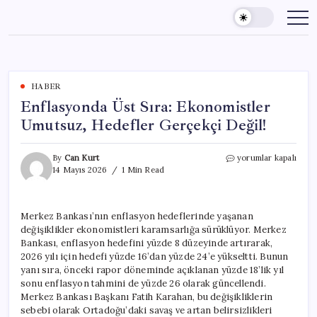
Skip
to
content
HABER
Enflasyonda Üst Sıra: Ekonomistler
Umutsuz, Hedefler Gerçekçi Değil!
Enflasyonda
By
Can Kurt
yorumlar kapalı
Üst
14 Mayıs 2026
1 Min Read
Sıra:
Ekonomistler
Umutsuz,
Merkez Bankası’nın enflasyon hedeflerinde yaşanan
Hedefler
değişiklikler ekonomistleri karamsarlığa sürüklüyor. Merkez
Gerçekçi
Değil!
Bankası, enflasyon hedefini yüzde 8 düzeyinde artırarak,
için
2026 yılı için hedefi yüzde 16’dan yüzde 24’e yükseltti. Bunun
yanı sıra, önceki rapor döneminde açıklanan yüzde 18’lik yıl
sonu enflasyon tahmini de yüzde 26 olarak güncellendi.
Merkez Bankası Başkanı Fatih Karahan, bu değişikliklerin
sebebi olarak Ortadoğu’daki savaş ve artan belirsizlikleri