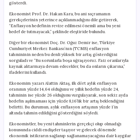
gösterdi.
Ekonomist Prof. Dr. Hakan Kara, bu ani sıçramanın
gerekçelerinin yeterince açıklanmadığını dile getirerek,
“Enflasyon hedefinin revize edilmesi önemli ama bu yeni
hedef de tutmayacak,” şeklinde eleştiride bulundu.
Diğer bir ekonomist Doç. Dr. Oğuz Demir ise, Türkiye
Cumhuriyet Merkez Bankası’nın (TCMB) enflasyon
tahmininin neden bu denli yüksek bir artış gösterdiğini
sorguladı ve “Bu sorunlarla boşa uğraşıyoruz. Faiz oranlarıyla
kaynak aktarmaya devam edecekler, bu da onların çıkarına,”
ifadelerini kullandı.
Ekonomim yazarı Alattin Aktaş, ilk dört aylık enflasyon
oranının yüzde 14,64 olduğunu ve yıllık hedefin yüzde 24,
tahminin ise yüzde 26 olduğunu vurgulayarak, son sekiz ayda
hedefin aşılmaması için yüzde 8,16’lik bir artış beklendiğini
belirtti. Bu durumun, aylık enflasyon artışının yüzde 1’in
altında tahmin edildiğini gösterdiğini söyledi.
Ekonomistler, bu yeni tahminlerin gerçekçi olup olmadığı
konusunda ciddi endişeler taşıyor ve gelecek dönemde
ekonomik istikrarın sağlanıp sağlanamayacağına dair kaygılar