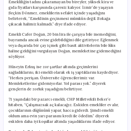
Emekliliğin tadını çıkaramayan bu bireyler, yüksek kira ve
gıda fiyatları karşısında çaresiz kalıyor. İzmir’de yaşayan
Seçkin Dönmez, emeklilerin sefalet içinde yaşadığını
belirterek, “Emeklinin geçinmesi mümkün değil. Sokağa
çıkacak halimiz kalmadı.” diye ifade ediyor.
Emekli Cafer Doğan, 20 bin lira ile çarşıya bile inemediğini,
bayramda ancak evine gidebildiğini dile getiriyor. Eğlenmek
veya dışarıda bir çay içmek gibi basit aktivitelerin bile lüks
haline geldiğini vurgulayan Doğan, memleketine gidemediğini
söylüyor.
Hüseyin Erkuş ise zor şartlar altında geçimlerini
sağladıklarını, iki emekli olarak ek iş yaptıklarını kaydediyor.
“Herkes perişan. Üniversite öğrencilerimiz var.
Memleketlerine gidemiyorlar. Yol parası yok.” diyerek
gençlerin de zorluk yaşadığını belirtiyor.
71 yaşındaki bir pazarcı emekli, CHP Milletvekili Beker’e
hitaben, “Çalışmazsak aç kalacağız. Eskiden emekliler ev alır,
çocuklarının düğününü yapar, hacca giderdi. Şimdi emekli
oldum ama evin yarı parasını kredi ile ödedim.” diyerek
eskiden daha iyi koşullar altında yaşadıklarını ifade ediyor.