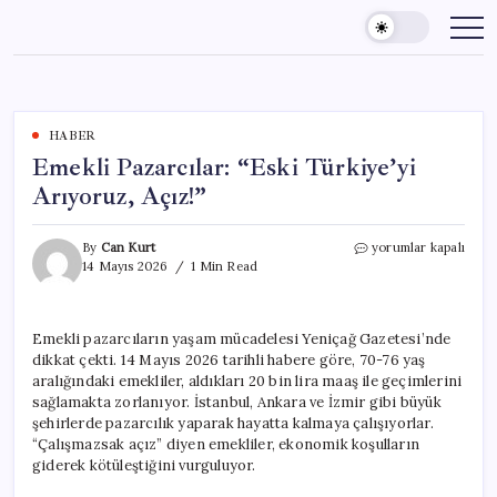
Skip
to
content
HABER
Emekli Pazarcılar: “Eski Türkiye’yi
Arıyoruz, Açız!”
Emekli
By
Can Kurt
yorumlar kapalı
Pazarcılar:
14 Mayıs 2026
1 Min Read
“Eski
Türkiye’yi
Arıyoruz,
Emekli pazarcıların yaşam mücadelesi Yeniçağ Gazetesi’nde
Açız!”
dikkat çekti. 14 Mayıs 2026 tarihli habere göre, 70-76 yaş
için
aralığındaki emekliler, aldıkları 20 bin lira maaş ile geçimlerini
sağlamakta zorlanıyor. İstanbul, Ankara ve İzmir gibi büyük
şehirlerde pazarcılık yaparak hayatta kalmaya çalışıyorlar.
“Çalışmazsak açız” diyen emekliler, ekonomik koşulların
giderek kötüleştiğini vurguluyor.