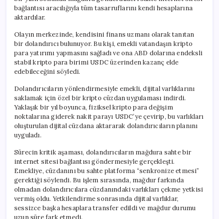
bağlantısı aracılığıyla tüm tasarruflarını kendi hesaplarına
aktardılar.
Olayın merkezinde, kendisini finans uzmanı olarak tanıtan
bir dolandırıcı bulunuyor. Bu kişi, emekli vatandaşın kripto
para yatırımı yapmasını sağladı ve ona ABD dolarına endeksli
stabil kripto para birimi USDC üzerinden kazanç elde
edebileceğini söyledi.
Dolandırıcıların yönlendirmesiyle emekli, dijital varlıklarını
saklamak için özel bir kripto cüzdan uygulaması indirdi.
Yaklaşık bir yıl boyunca, fiziksel kripto para değişim
noktalarına giderek nakit parayı USDC’ye çevirip, bu varlıkları
oluşturulan dijital cüzdana aktararak dolandırıcıların planını
uyguladı.
Sürecin kritik aşaması, dolandırıcıların mağdura sahte bir
internet sitesi bağlantısı göndermesiyle gerçekleşti.
Emekliye, cüzdanını bu sahte platforma “senkronize etmesi”
gerektiği söylendi. Bu işlem sırasında, mağdur farkında
olmadan dolandırıcılara cüzdanındaki varlıkları çekme yetkisi
vermiş oldu. Yetkilendirme sonrasında dijital varlıklar,
sessizce başka hesaplara transfer edildi ve mağdur durumu
uzun süre fark etmedi.