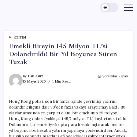
Skip
to
content
EĞITIM
Emekli Bireyin 145 Milyon TL’si
Dolandırıldı! Bir Yıl Boyunca Süren
Tuzak
Emekli
By
Can Kurt
yorumlar kapalı
Bireyin
15 Mayıs 2026
1 Min Read
145
Milyon
TL’si
Hong Kong polisi, son bir hafta içinde çevrimiçi yatırım
Dolandırıldı!
dolandırıcılığına dair 80’den fazla vakayı araştırmaya aldı. Bu
Bir
Yıl
olaylar arasında en çarpıcı olanı, bir emeklinin 25 milyon
Boyunca
Hong Kong doları (yaklaşık 145,7 milyon TL) kaybetmesi oldu.
Süren
Dolandırıcılar, emekliye kripto para hesabı açtırarak onu bir
Tuzak
yıl boyunca bu hesaba yatırım yapmaya yönlendirdiler. Ancak,
için
bir yılın sonunda mağdura gönderdikleri sahte internet sitesi