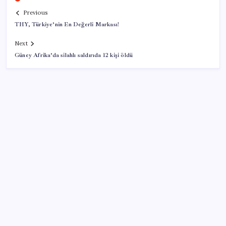
Previous
THY, Türkiye’nin En Değerli Markası!
Next
Güney Afrika’da silahlı saldırıda 12 kişi öldü
SON YAZILAR
Yargıtay’dan kritik karar: SGK emekliye faiz
ödeyecek!
Tüm dünyaya ‘tatil daveti’