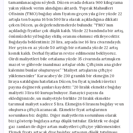
tamamlanacağını söyledi. Düzen ovada dekara 900 kilograma
yakın yüksek verim alındığını aktardı. Toprak Mahsulleri
Ofisinin (TMO) buğday alım fiyatını geçen yıla göre yüzde 22
artışla ton başına 16 bin 500 lira olarak açıkladığına dikkati
çeken Düzen, şu değerlendirmelerde bulundu: “TMO’nun
açıkladığı fiyatlar çok düşük kaldı. Yüzde 22 bandında bir artış,
önümüzdeki yıl buğday ekiliş oranını olumsuz etkileyecektir.
Buğdayda beklentimiz 20 lira, arpada ise 16 lira civarındaydı.
Her şeyin en az yüzde 50 arttığı bir ortamda yüzde 22 artış
komik kaldı. Derhal fiyatların revize edilmesini bekliyoruz.
Girdi maliyetleri bile ortalama yüzde 35 civarında artmışken
mazot ve gübrede inanılmaz artışlar oldu. Çiftçinin ana gider
kalemini bunlar oluşturuyor.” “Maliyet artışlarını çiftçiye
yüklemesinler” Karacabey’de 230 gramlık bir ekmeğin 20
liraya satıldığını hatırlatan Düzen, bu fiyat içindeki üretici
payına değinerek şunları kaydetti: “20 liralık ekmekte buğday
maliyeti 3 lira 60 kuruşu buluyor. Sanayici payını da
eklediğimizde, un maliyetiyle birlikte 20 liralık ekmekte
tarımsal maliyet sadece 5 lira. Ekmeğin 6 lirasını buğday ve un
oluştursa çiftçi kazanacak. Ekmekte fiyat artışlarının
sorumlusu biz değiliz. Diğer maliyetlerin sorumlusu olarak
bizi gösterip buğdaya artışı düşük tuttular. Elektrik ve doğal
gaz zamları ile diğer artan maliyetleri çiftçiye yüklemesinler.
Ekmek fiyatı artacak diye buğday artışının düşük tutulması