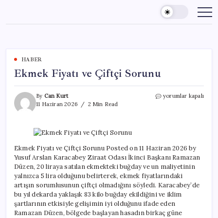
Skip
to
content
HABER
Ekmek Fiyatı ve Çiftçi Sorunu
Ekmek
By
Can Kurt
yorumlar kapalı
Fiyatı
11 Haziran 2026
2 Min Read
ve
Çiftçi
Sorunu
için
Ekmek Fiyatı ve Çiftçi Sorunu Posted on 11 Haziran 2026 by
Yusuf Arslan Karacabey Ziraat Odası İkinci Başkanı Ramazan
Düzen, 20 liraya satılan ekmekteki buğday ve un maliyetinin
yalnızca 5 lira olduğunu belirterek, ekmek fiyatlarındaki
artışın sorumlusunun çiftçi olmadığını söyledi. Karacabey’de
bu yıl dekarda yaklaşık 83 kilo buğday ekildiğini ve iklim
şartlarının etkisiyle gelişimin iyi olduğunu ifade eden
Ramazan Düzen, bölgede başlayan hasadın birkaç güne