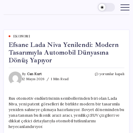
Skip
to
content
EKONOMI
Efsane Lada Niva Yenilendi: Modern
Tasarımıyla Automobil Dünyasına
Dönüş Yapıyor
Efsane
By
Can Kurt
yorumlar kapalı
Lada
12 Mayıs 2026
1 Min Read
Niva
Yenilendi:
Modern
Rus otomotiv endüstrisinin sembollerinden biri olan Lada
Tasarımıyla
Niva, yeni patent görselleri ile birlikte modern bir tasarımla
Automobil
Dünyasına
yeniden sahneye çıkmaya hazırlanıyor. Sovyet döneminden bu
Dönüş
yana tanınan bu ikonik arazi aracı, yenilikçi SUV çizgileri ve
Yapıyor
dikkat çekici detaylarıyla otomobil tutkunlarını
için
heyecanlandırıyor.