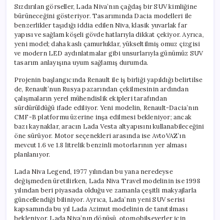
Sızdırılan görseller, Lada Niva’nın çağdaş bir SUV kimliğine
bürüneceğini gösteriyor. Tasarımında Dacia modelleri ile
benzerlikler taşıdığı iddia edilen Niva, klasik yuvarlak far
yapısı ve sağlam köşeli gövde hatlarıyla dikkat çekiyor. Ayrıca,
yeni model; daha kaslı çamurluklar, yükseltilmiş omuz çizgisi
ve modern LED aydınlatmalar gibi unsurlarıyla günümüz SUV
tasarım anlayışına uyum sağlamış durumda.
Projenin başlangıcında Renault ile iş birliği yapıldığı belirtilse
de, Renault’nun Rusya pazarından çekilmesinin ardından
çalışmaların yerel mühendislik ekipleri tarafından
sürdürüldüğü ifade ediliyor. Yeni modelin, Renault-Dacia’nın
CMF-B platformu üzerine inşa edilmesi bekleniyor; ancak
bazı kaynaklar, aracın Lada Vesta altyapısını kullanabileceğini
öne sürüyor. Motor seçenekleri arasında ise AvtoVAZ’ın
mevcut 1.6 ve 1.8 litrelik benzinli motorlarının yer alması
planlanıyor.
Lada Niva Legend, 1977 yılından bu yana neredeyse
değişmeden üretilirken, Lada Niva Travel modelinin ise 1998
yılından beri piyasada olduğu ve zamanla çeşitli makyajlarla
güncellendiği biliniyor. Ayrıca, Lada’nın yeni SUV serisi
kapsamında bu yıl Lada Azimut modelinin de tanıtılması
bekleniyor. Lada Niva’nın dönüşü, otomobilseverler için