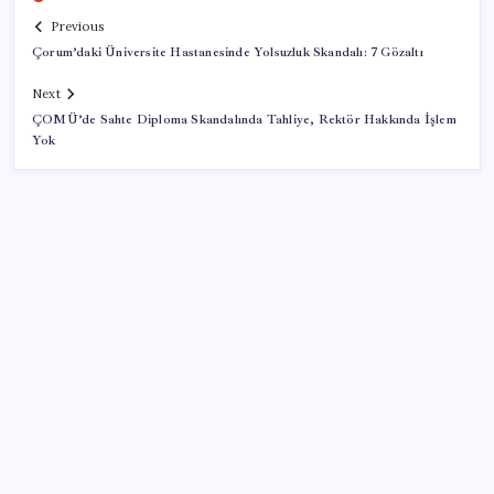
Previous
Çorum’daki Üniversite Hastanesinde Yolsuzluk Skandalı: 7 Gözaltı
Next
ÇOMÜ’de Sahte Diploma Skandalında Tahliye, Rektör Hakkında İşlem
Yok
SON YAZILAR
Yargıtay’dan kritik karar: SGK emekliye faiz
ödeyecek!
Tüm dünyaya ‘tatil daveti’