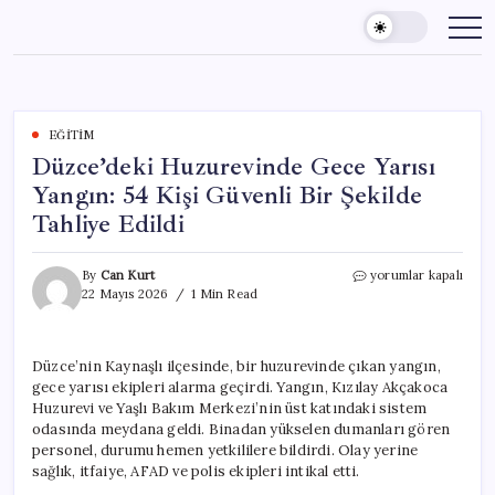
Skip
to
content
EĞITIM
Düzce’deki Huzurevinde Gece Yarısı
Yangın: 54 Kişi Güvenli Bir Şekilde
Tahliye Edildi
Düzce’deki
By
Can Kurt
yorumlar kapalı
Huzurevinde
22 Mayıs 2026
1 Min Read
Gece
Yarısı
Yangın:
Düzce’nin Kaynaşlı ilçesinde, bir huzurevinde çıkan yangın,
54
gece yarısı ekipleri alarma geçirdi. Yangın, Kızılay Akçakoca
Kişi
Güvenli
Huzurevi ve Yaşlı Bakım Merkezi’nin üst katındaki sistem
Bir
odasında meydana geldi. Binadan yükselen dumanları gören
Şekilde
personel, durumu hemen yetkililere bildirdi. Olay yerine
Tahliye
sağlık, itfaiye, AFAD ve polis ekipleri intikal etti.
Edildi