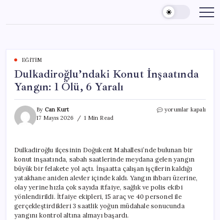
Skip
to
content
EĞITIM
Dulkadiroğlu’ndaki Konut İnşaatında
Yangın: 1 Ölü, 6 Yaralı
Dulkadiroğlu’ndaki
By
Can Kurt
yorumlar kapalı
Konut
17 Mayıs 2026
1 Min Read
İnşaatında
Yangın:
1
Dulkadiroğlu ilçesinin Doğukent Mahallesi’nde bulunan bir
Ölü,
konut inşaatında, sabah saatlerinde meydana gelen yangın
6
Yaralı
büyük bir felakete yol açtı. İnşaatta çalışan işçilerin kaldığı
için
yatakhane aniden alevler içinde kaldı. Yangın ihbarı üzerine,
olay yerine hızla çok sayıda itfaiye, sağlık ve polis ekibi
yönlendirildi. İtfaiye ekipleri, 15 araç ve 40 personel ile
gerçekleştirdikleri 3 saatlik yoğun müdahale sonucunda
yangını kontrol altına almayı başardı.