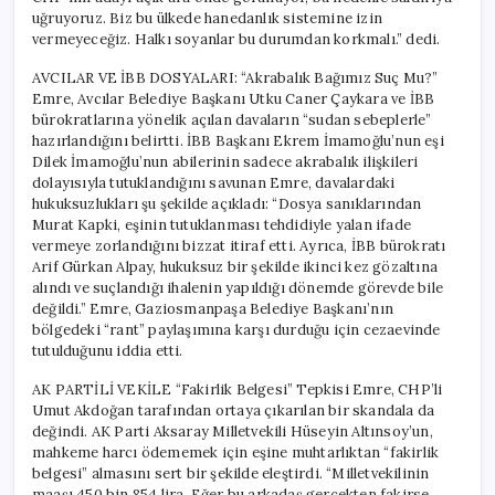
uğruyoruz. Biz bu ülkede hanedanlık sistemine izin
vermeyeceğiz. Halkı soyanlar bu durumdan korkmalı.” dedi.
AVCILAR VE İBB DOSYALARI: “Akrabalık Bağımız Suç Mu?”
Emre, Avcılar Belediye Başkanı Utku Caner Çaykara ve İBB
bürokratlarına yönelik açılan davaların “sudan sebeplerle”
hazırlandığını belirtti. İBB Başkanı Ekrem İmamoğlu’nun eşi
Dilek İmamoğlu’nun abilerinin sadece akrabalık ilişkileri
dolayısıyla tutuklandığını savunan Emre, davalardaki
hukuksuzlukları şu şekilde açıkladı: “Dosya sanıklarından
Murat Kapki, eşinin tutuklanması tehdidiyle yalan ifade
vermeye zorlandığını bizzat itiraf etti. Ayrıca, İBB bürokratı
Arif Gürkan Alpay, hukuksuz bir şekilde ikinci kez gözaltına
alındı ve suçlandığı ihalenin yapıldığı dönemde görevde bile
değildi.” Emre, Gaziosmanpaşa Belediye Başkanı’nın
bölgedeki “rant” paylaşımına karşı durduğu için cezaevinde
tutulduğunu iddia etti.
AK PARTİLİ VEKİLE “Fakirlik Belgesi” Tepkisi Emre, CHP’li
Umut Akdoğan tarafından ortaya çıkarılan bir skandala da
değindi. AK Parti Aksaray Milletvekili Hüseyin Altınsoy’un,
mahkeme harcı ödememek için eşine muhtarlıktan “fakirlik
belgesi” almasını sert bir şekilde eleştirdi. “Milletvekilinin
maaşı 450 bin 854 lira. Eğer bu arkadaş gerçekten fakirse,