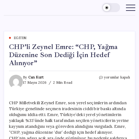
Skip
to
content
EĞITIM
CHP’li Zeynel Emre: “CHP, Yağma
Düzenine Son Dediği İçin Hedef
Alınıyor”
CHP’li
By
Can Kurt
yorumlar kapalı
Zeynel
17 Mayıs 2026
2 Min Read
Emre:
“CHP,
Yağma
CHP Milletvekili Zeynel Emre, son yerel seçimlerin ardından
Düzenine
Türkiye genelinde seçmen iradesinin ciddi bir baskı altında
Son
Dediği
olduğunu iddia etti. Emre, Türkiye’deki yerel yönetimlerin
İçin
yaklaşık %33’ünde halk tarafından seçilen yöneticilerin yerine
Hedef
kayyum atandığını veya görevden alındığını vurguladı. Emre,
Alınıyor”
“CHP, yağma düzenine ‘dur’ dediği için hedef alınıyor.
için
CHP’nin adayı açık ara önde görünüyor, bu nedenle saldırıya