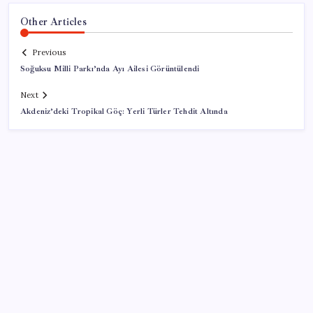
Other Articles
Previous
Soğuksu Milli Parkı’nda Ayı Ailesi Görüntülendi
Next
Akdeniz’deki Tropikal Göç: Yerli Türler Tehdit Altında
SON YAZILAR
Yargıtay’dan kritik karar: SGK emekliye faiz