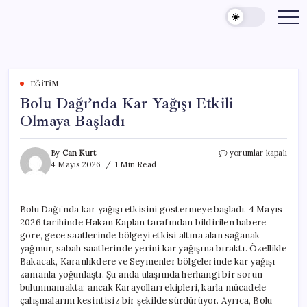
Skip
to
content
EĞITIM
Bolu Dağı’nda Kar Yağışı Etkili
Olmaya Başladı
Bolu
By
Can Kurt
yorumlar kapalı
Dağı’nda
4 Mayıs 2026
1 Min Read
Kar
Yağışı
Etkili
Bolu Dağı’nda kar yağışı etkisini göstermeye başladı. 4 Mayıs
Olmaya
2026 tarihinde Hakan Kaplan tarafından bildirilen habere
Başladı
için
göre, gece saatlerinde bölgeyi etkisi altına alan sağanak
yağmur, sabah saatlerinde yerini kar yağışına bıraktı. Özellikle
Bakacak, Karanlıkdere ve Seymenler bölgelerinde kar yağışı
zamanla yoğunlaştı. Şu anda ulaşımda herhangi bir sorun
bulunmamakta; ancak Karayolları ekipleri, karla mücadele
çalışmalarını kesintisiz bir şekilde sürdürüyor. Ayrıca, Bolu